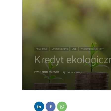
Aktualności
Dofinansowania
OZE
Wiadomości z Polski
Kredyt ekologicz
Przez
Marta Warzych
-
15 czerwca 2023