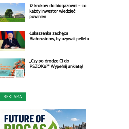
12 kroków do biogazowni – co
każdy inwestor wiedzieć
powinien
Łukaszenka zachęca
Białorusinów, by używali pelletu
„Czy po drodze Ci do
PSZOKu?” Wypełnij ankietę!
REKLAMA