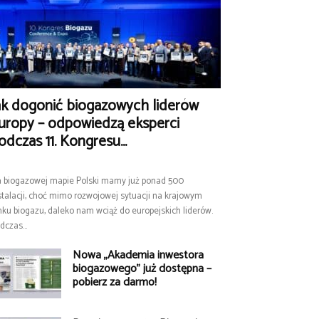
ak dogonić biogazowych liderów
uropy – odpowiedzą eksperci
odczas 11. Kongresu...
 biogazowej mapie Polski mamy już ponad 500
stalacji, choć mimo rozwojowej sytuacji na krajowym
nku biogazu, daleko nam wciąż do europejskich liderów.
dczas...
Nowa „Akademia inwestora
biogazowego” już dostępna –
pobierz za darmo!