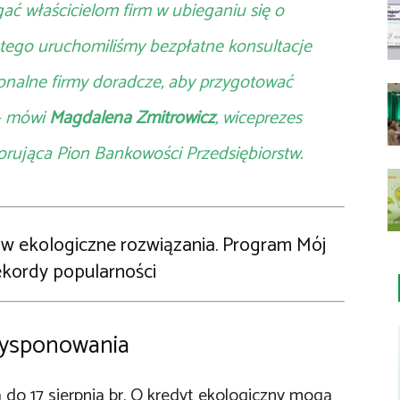
ć właścicielom firm w ubieganiu się o
tego uruchomiliśmy bezpłatne konsultacje
onalne firmy doradcze, aby przygotować
 – mówi
Magdalena Zmitrowicz
, wiceprezes
rująca Pion Bankowości Przedsiębiorstw.
ą w ekologiczne rozwiązania. Program Mój
rekordy popularności
dysponowania
do 17 sierpnia br. O kredyt ekologiczny mogą