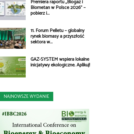
Premiera raportu „Biogaz i
Biometan w Polsce 2026” –
pobierz i...
11. Forum Pelletu – globalny
rynek biomasy a przyszłość
sektora w...
GAZ-SYSTEM wspiera lokalne
inicjatywy ekologiczne. Aplikuj!
NAJNOWSZE WYDANIE