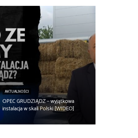
AKTUALNOŚCI
AKTUALNOŚCI
Spółdzielnia en
OPEC GRUDZIĄDZ – wyjątkowa
Zbuczyn chce m
instalacja w skali Polski [WIDEO]
rolniczą