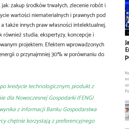
 jak: zakup środków trwałych, zlecenie robót i
cie wartości niematerialnych i prawnych pod
 a także innych praw własności intelektualnej,
k również studia, ekspertyzy, koncepcje i
J
izowanym projektem. Efektem wprowadzonych
E
 energii o przynajmniej 30% w porównaniu do
p
Na
in
, po kredycie technologicznym, produkt z
ry
Po
ie dla Nowoczesnej Gospodarki (FENG)
wynika z informacji Banku Gospodarstwa
rcy chętnie korzystają z preferencyjnego