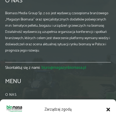
O NAS
Biomass Media Group Sp. z o.o. jest wydawcą czasopisma branżowego
„Magazyn Biomasa” oraz specjalistycznych dodatków poświęconych
m.in. tematyce pelletu, biogazu i urządzeń grzewczych na biomasę.
Działalność wydawniczą uzupełnia organizacja konferencji i spotkań
branżowych, których celem jest stworzenie platformy wymiany wiedzy i
doświadczeń oraz ocena aktualnej sytuacji rynku biomasy w Polsce i
prognoza jego rozwoju.
Skontaktuj się z nami:
biuro@magazynbiomasa.pl
MENU
O NAS
KONTAKT
Zarządzaj zgodą
WSPÓŁPRACA