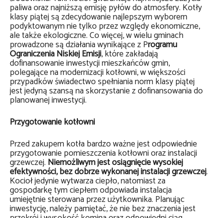
paliwa oraz najniższą emisję pyłów do atmosfery. Kotły
klasy piątej są zdecydowanie najlepszym wyborem
podyktowanym nie tylko przez względy ekonomiczne,
ale także ekologiczne. Co więcej, w wielu gminach
prowadzone są działania wynikające z P
rogramu
Ograniczenia Niskiej Emisji
, które zakładają
dofinansowanie inwestycji mieszkańców gmin,
polegające na modernizacji kotłowni, w większości
przypadków świadectwo spełniania norm klasy piątej
jest jedyną szansą na skorzystanie z dofinansowania do
planowanej inwestycji.
Przygotowanie kotłowni
Przed zakupem kotła bardzo ważne jest odpowiednie
przygotowanie pomieszczenia kotłowni oraz instalacji
grzewczej.
Niemożliwym jest osiągnięcie wysokiej
efektywności, bez dobrze wykonanej instalacji grzewczej
.
Kocioł jedynie wytwarza ciepło, natomiast za
gospodarkę tym ciepłem odpowiada instalacja
umiejętnie sterowana przez użytkownika. Planując
inwestycję, należy pamiętać, że nie bez znaczenia jest