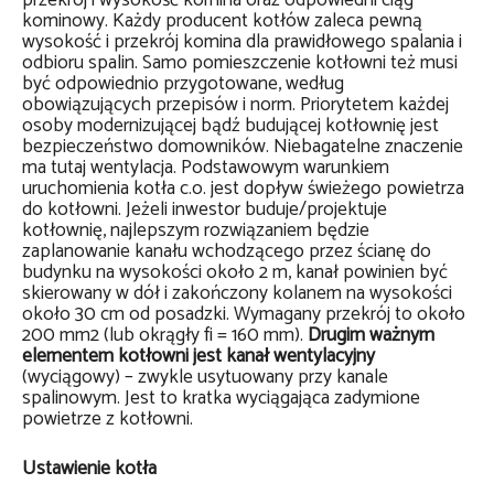
przekrój i wysokość komina oraz odpowiedni ciąg
kominowy. Każdy producent kotłów zaleca pewną
wysokość i przekrój komina dla prawidłowego spalania i
odbioru spalin. Samo pomieszczenie kotłowni też musi
być odpowiednio przygotowane, według
obowiązujących przepisów i norm. Priorytetem każdej
osoby modernizującej bądź budującej kotłownię jest
bezpieczeństwo domowników. Niebagatelne znaczenie
ma tutaj wentylacja. Podstawowym warunkiem
uruchomienia kotła c.o. jest dopływ świeżego powietrza
do kotłowni. Jeżeli inwestor buduje/projektuje
kotłownię, najlepszym rozwiązaniem będzie
zaplanowanie kanału wchodzącego przez ścianę do
budynku na wysokości około 2 m, kanał powinien być
skierowany w dół i zakończony kolanem na wysokości
około 30 cm od posadzki. Wymagany przekrój to około
200 mm2 (lub okrągły fi = 160 mm).
Drugim ważnym
elementem kotłowni jest kanał wentylacyjny
(wyciągowy) – zwykle usytuowany przy kanale
spalinowym. Jest to kratka wyciągająca zadymione
powietrze z kotłowni.
Ustawienie kotła