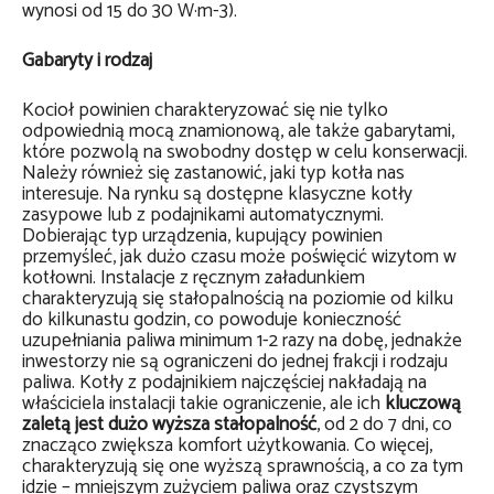
wynosi od 15 do 30 W·m-3).
Gabaryty i rodzaj
Kocioł powinien charakteryzować się nie tylko
odpowiednią mocą znamionową, ale także gabarytami,
które pozwolą na swobodny dostęp w celu konserwacji.
Należy również się zastanowić, jaki typ kotła nas
interesuje. Na rynku są dostępne klasyczne kotły
zasypowe lub z podajnikami automatycznymi.
Dobierając typ urządzenia, kupujący powinien
przemyśleć, jak dużo czasu może poświęcić wizytom w
kotłowni. Instalacje z ręcznym załadunkiem
charakteryzują się stałopalnością na poziomie od kilku
do kilkunastu godzin, co powoduje konieczność
uzupełniania paliwa minimum 1-2 razy na dobę, jednakże
inwestorzy nie są ograniczeni do jednej frakcji i rodzaju
paliwa. Kotły z podajnikiem najczęściej nakładają na
właściciela instalacji takie ograniczenie, ale ich
kluczową
zaletą jest dużo wyższa stałopalność
, od 2 do 7 dni, co
znacząco zwiększa komfort użytkowania. Co więcej,
charakteryzują się one wyższą sprawnością, a co za tym
idzie – mniejszym zużyciem paliwa oraz czystszym