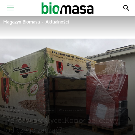
Magazyn
Magazyn Biomasa
Aktualności
Biomasa
Aktualności
Pellet
W numerze
Wiadomości z Polski
Pellet w praktyce: Kocioł pelletowy –
od czego zacząć?