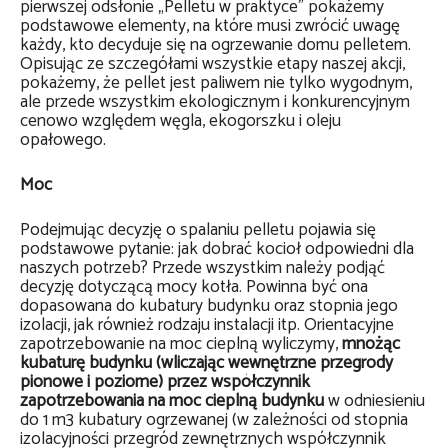
pierwszej odsłonie „Pelletu w praktyce” pokażemy
podstawowe elementy, na które musi zwrócić uwagę
każdy, kto decyduje się na ogrzewanie domu pelletem.
Opisując ze szczegółami wszystkie etapy naszej akcji,
pokażemy, że pellet jest paliwem nie tylko wygodnym,
ale przede wszystkim ekologicznym i konkurencyjnym
cenowo względem węgla, ekogorszku i oleju
opałowego.
Moc
Podejmując decyzję o spalaniu pelletu pojawia się
podstawowe pytanie: jak dobrać kocioł odpowiedni dla
naszych potrzeb? Przede wszystkim należy podjąć
decyzję dotyczącą mocy kotła. Powinna być ona
dopasowana do kubatury budynku oraz stopnia jego
izolacji, jak również rodzaju instalacji itp. Orientacyjne
zapotrzebowanie na moc cieplną wyliczymy,
mnożąc
kubaturę budynku (wliczając wewnętrzne przegrody
pionowe i poziome) przez współczynnik
zapotrzebowania na moc cieplną budynku
w odniesieniu
do 1 m3 kubatury ogrzewanej (w zależności od stopnia
izolacyjności przegród zewnętrznych współczynnik