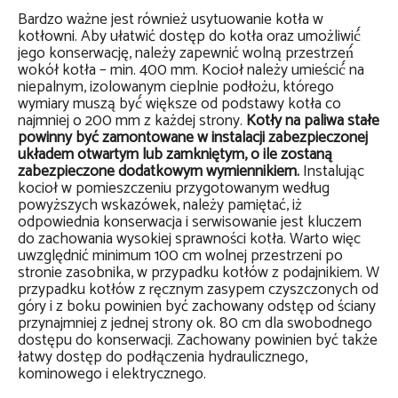
Bardzo ważne jest również usytuowanie kotła w
kotłowni. Aby ułatwić dostęp do kotła oraz umożliwić́
jego konserwację, należy zapewnić wolną przestrzeń́
wokół kotła – min. 400 mm. Kocioł należy umieścić́ na
niepalnym, izolowanym cieplnie podłożu, którego
wymiary muszą być́ większe od podstawy kotła co
najmniej o 200 mm z każdej strony.
Kotły na paliwa stałe
powinny być zamontowane w instalacji zabezpieczonej
układem otwartym lub zamkniętym, o ile zostaną
zabezpieczone dodatkowym wymiennikiem.
Instalując
kocioł w pomieszczeniu przygotowanym według
powyższych wskazówek, należy pamiętać, iż
odpowiednia konserwacja i serwisowanie jest kluczem
do zachowania wysokiej sprawności kotła. Warto więc
uwzględnić minimum 100 cm wolnej przestrzeni po
stronie zasobnika, w przypadku kotłów z podajnikiem. W
przypadku kotłów z ręcznym zasypem czyszczonych od
góry i z boku powinien być zachowany odstęp od ściany
przynajmniej z jednej strony ok. 80 cm dla swobodnego
dostępu do konserwacji. Zachowany powinien być także
łatwy dostęp do podłączenia hydraulicznego,
kominowego i elektrycznego.