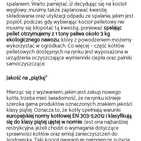
spalaniem. Warto pamiętać, iż decydując się na kocioł
węglowy, musimy także zaplanować kwestię
składowania oraz utylizacji odpadu ze spalania, jakim jest
popiół, podczas gdy wybierając kocioł pelletowy nie
musimy się kłopotać tą kwestią, ponieważ
spalając
pellet otrzymujemy z 1 tony paliwa około 3 kg
ekologicznego nawozu
, który z powodzeniem możemy
wykorzystać w ogródkach. Co więcej – część kotłów
pelletowych dostępnych na rynku jest wyposażona w
urządzenia oczyszczające wymienniki ciepła oraz palniki
samoczyszczące.
Jakość na „piątkę”
Mierząc się z wyzwaniem, jakim jest zakup nowego
kotła, trzeba mieć świadomość, że na rynku istnieje
szeroka gama produktów oznaczonych znakiem jakości
klasy piątej. Oznacza to, że kotły spełniają warunki
europejskiej normy kotłowej EN 303-5:2012 i klasyfikują
się do klasy piątej ujętej w normie
. Jest ona najbardziej
restrykcyjna, jeżeli chodzi o wymagania dotyczące
sprawności kotłów oraz emisji zanieczyszczeń do
środowiska. Taki kocioł gwarantuje najmniejsze zużycia