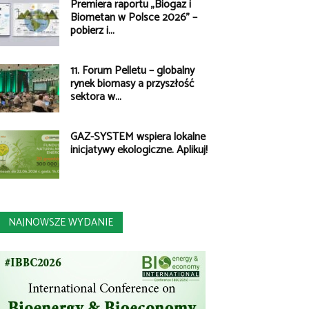
Premiera raportu „Biogaz i
Biometan w Polsce 2026” –
pobierz i...
11. Forum Pelletu – globalny
rynek biomasy a przyszłość
sektora w...
GAZ-SYSTEM wspiera lokalne
inicjatywy ekologiczne. Aplikuj!
NAJNOWSZE WYDANIE