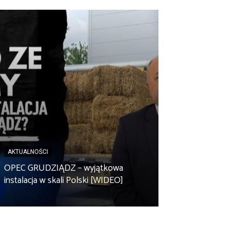
AKTUALNOŚCI
AKTUALNOŚCI
Spółdzielnia en
OPEC GRUDZIĄDZ – wyjątkowa
Zbuczyn chce m
instalacja w skali Polski [WIDEO]
rolniczą