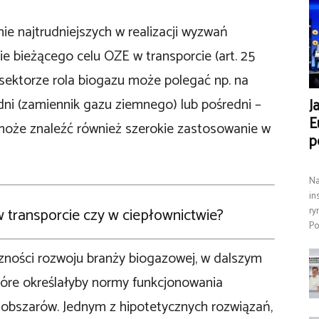
ie najtrudniejszych w realizacji wyzwań
ie bieżącego celu OZE w transporcie (art. 25
ektorze rola biogazu może polegać np. na
ni (zamiennik gazu ziemnego) lub pośredni –
J
E
może znaleźć również szerokie zastosowanie w
p
Na
in
 transporcie czy w ciepłownictwie?
ry
Po
zności rozwoju branży biogazowej, w dalszym
tóre określałyby normy funkcjonowania
obszarów. Jednym z hipotetycznych rozwiązań,