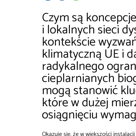
Czym są koncepcje 
i lokalnych sieci 
kontekście wyzwań
klimatyczną UE i 
radykalnego ogran
cieplarnianych bio
mogą stanowić klu
które w dużej mie
osiągnięciu wymag
Okazuje się, że w większości instalac