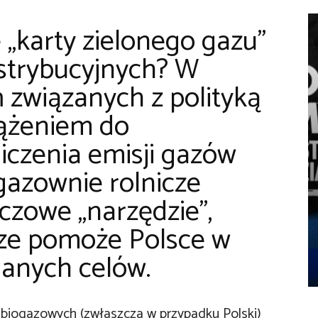
„karty zielonego gazu”
dystrybucyjnych? W
 związanych z polityką
dążeniem do
iczenia emisji gazów
gazownie rolnicze
czowe „narzędzie”,
rze pomoże Polsce w
anych celów.
ji biogazowych (zwłaszcza w przypadku Polski)