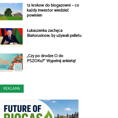
12 kroków do biogazowni – co
każdy inwestor wiedzieć
powinien
Łukaszenka zachęca
Białorusinów, by używali pelletu
„Czy po drodze Ci do
PSZOKu?” Wypełnij ankietę!
REKLAMA