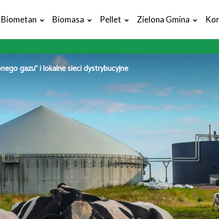
Biometan
Biomasa
Pellet
Zielona Gmina
Kon
onego gazu” i lokalne sieci dystrybucyjne