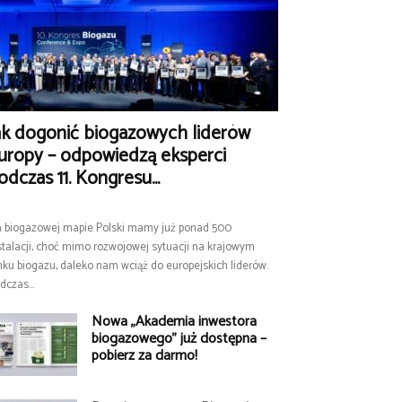
ak dogonić biogazowych liderów
uropy – odpowiedzą eksperci
odczas 11. Kongresu...
 biogazowej mapie Polski mamy już ponad 500
stalacji, choć mimo rozwojowej sytuacji na krajowym
nku biogazu, daleko nam wciąż do europejskich liderów.
dczas...
Nowa „Akademia inwestora
biogazowego” już dostępna –
pobierz za darmo!