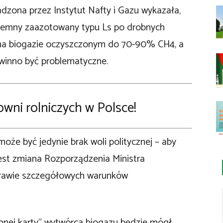
adzona przez Instytut Nafty i Gazu wykazała,
ziemny zaazotowany typu Ls po drobnych
 na biogazie oczyszczonym do 70-90% CH4, a
owinno być problematyczne.
wni rolniczych w Polsce!
oże być jedynie brak woli politycznej – aby
est zmiana Rozporządzenia Ministra
sprawie szczegółowych warunków
lonej karty” wytwórca biogazu będzie mógł