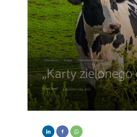
Aktualności
Biogaz
Wiadomości z Polski
„Karty zielonego 
Przez
kaef
-
4 października 2021