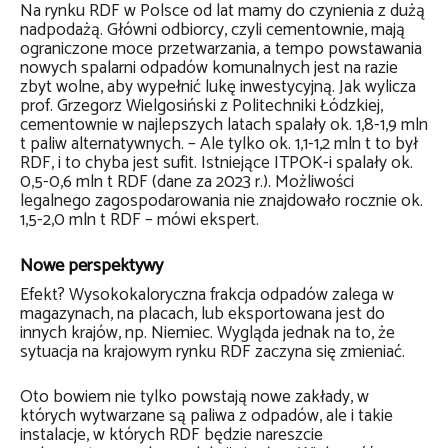
Na rynku RDF w Polsce od lat mamy do czynienia z dużą
nadpodażą. Główni odbiorcy, czyli cementownie, mają
ograniczone moce przetwarzania, a tempo powstawania
nowych spalarni odpadów komunalnych jest na razie
zbyt wolne, aby wypełnić lukę inwestycyjną. Jak wylicza
prof. Grzegorz Wielgosiński z Politechniki Łódzkiej,
cementownie w najlepszych latach spalały ok. 1,8-1,9 mln
t paliw alternatywnych. – Ale tylko ok. 1,1-1,2 mln t to był
RDF, i to chyba jest sufit. Istniejące ITPOK-i spalały ok.
0,5-0,6 mln t RDF (dane za 2023 r.). Możliwości
legalnego zagospodarowania nie znajdowało rocznie ok.
1,5-2,0 mln t RDF – mówi ekspert.
Nowe perspektywy
Efekt? Wysokokaloryczna frakcja odpadów zalega w
magazynach, na placach, lub eksportowana jest do
innych krajów, np. Niemiec. Wygląda jednak na to, że
sytuacja na krajowym rynku RDF zaczyna się zmieniać.
Oto bowiem nie tylko powstają nowe zakłady, w
których wytwarzane są paliwa z odpadów, ale i takie
instalacje, w których RDF będzie nareszcie