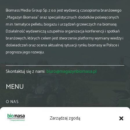
Biomass Media Group Sp. z o.o. jest wydawcą czasopisma branżowego
„Magazyn Biomasa” oraz specjalistycznych dodatków poświęconych
m.in. tematyce pelletu, biogazu i urządzeń grzewczych na biomasę.
Działalność wydawniczą uzupełnia organizacja konferencji i spotkań
branżowych, których celem jest stworzenie platformy wymiany wiedzy i
doświadczeń oraz ocena aktualnej sytuacji rynku biomasy w Polsce i
prognoza jego rozwoju.
Skontaktuj się z nami:
biuro@magazynbiomasa.pl
MENU
O NAS
KONTAKT
Zarządzaj zgodą
WSPÓŁPRACA
ZIELONA GMINA