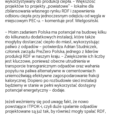
wykorzystywany do produkcji ciepła. – Większość
projektów to projekty „powiatowe” – lokalne dla
zbilansowania własnego rynku RDF i zapewnienia
odbioru ciepła przy jednoczesnym odejściu od węgla w
miejscowym PEC-u. – komentuje prof. Wielgosiński.
– Moim zadaniem Polska ma potencjał na budowę kilku
do kilkunastu dodatkowych instalacji, które także
mogłyby dostarczać ciepło do miast, wykorzystując
paliwo z odpadów – potwierdza Adrian Studniczek,
członek zarządu PreZero Polska, jednego z liderów
produkcji RDF w naszym kraju. – Zwiększenie ich liczby
jest kluczowe, ponieważ obecne utrudnienia w
transporcie transgranicznym odpadów oraz wahania
popytu na paliwa alternatywne w cementowniach
uniemożliwiają efektywne zagospodarowanie frakcji
kalorycznej. Dopiero po rozbudowie sieci instalacji
będziemy w stanie w pełni wykorzystać dostępny
potencjał energetyczny – dodaje.
Jeżeli weźmiemy się pod uwagę fakt, że nowo
powstające ITPOK-i, czyli duże spalarnie odpadów
projektowane są już tak, by również mogły spalać RDF,