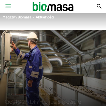
Magazyn
Magazyn Biomasa
Aktualności
Biomasa
Aktualności
Biomasa
Wiadomości z Polski
Ciepło z RDF? To już się dzieje