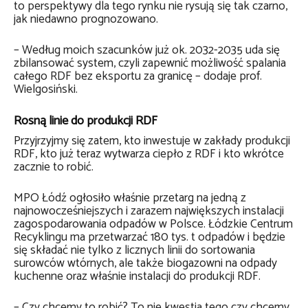
to perspektywy dla tego rynku nie rysują się tak czarno,
jak niedawno prognozowano.
– Według moich szacunków już ok. 2032-2035 uda się
zbilansować system, czyli zapewnić możliwość spalania
całego RDF bez eksportu za granicę – dodaje prof.
Wielgosiński.
Rosną linie do produkcji RDF
Przyjrzyjmy się zatem, kto inwestuje w zakłady produkcji
RDF, kto już teraz wytwarza ciepło z RDF i kto wkrótce
zacznie to robić.
MPO Łódź ogłosiło właśnie przetarg na jedną z
najnowocześniejszych i zarazem największych instalacji
zagospodarowania odpadów w Polsce. Łódzkie Centrum
Recyklingu ma przetwarzać 180 tys. t odpadów i będzie
się składać nie tylko z licznych linii do sortowania
surowców wtórnych, ale także biogazowni na odpady
kuchenne oraz właśnie instalacji do produkcji RDF.
– Czy chcemy to robić? To nie kwestia tego czy chcemy,