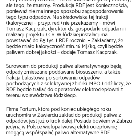
ale tego, że musimy. Produkcja RDF jest koniecznością,
ponieważ nie ma innego sposobu zagospodarowania
tego typu odpadów. Na składowiska tej frakcji
(kalorycznej – przyp. red.) nie przekażemy – mówi
Tomasz Kacprzak, dyrektor ds. gospodarki odpadami i
realizacji projektu ŁCR. W łódzkiej instalacji ma
powstawać do 85 tys. t RDF rocznie. – Zakładamy, że
będzie miało kaloryczność min. 16 MJ/kg, czyli będzie
paliwem dobrej jakości – dodaje Tomasz Kacprzak.
Surowcem do produkcji paliwa alternatywnego będą
odpady zmieszane poddawane biosuszeniu, a także
frakcja balastowa po sortowaniu odpadów
pochodzących z selektywnej zbiórki. MPO Łódź liczy, że
RDF będzie trafiać do operatorów elektrociepłowni z
terenu województwa łódzkiego.
Firma Fortum, która pod koniec ubiegłego roku
uruchomiła w Zawierciu zakład do produkcji paliwa z
odpadów, jest już o krok dalej. Posiada bowiem w Zabrzu
jedyną w Polsce wielopaliwową elektrociepłownię
mogącą współspalać paliwo alternatywne RDF.