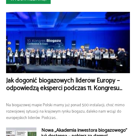
Jak dogonić biogazowych liderów Europy –
odpowiedzą eksperci podczas 11. Kongresu...
Na biogazowej mapie Polski mamy już ponad 500 instalacji, choć mimo
rozwojowej sytuacji na krajowym rynku biogazu, daleko nam wciąż do
europejskich liderów. Podczas...
Nowa „Akademia inwestora biogazowego”