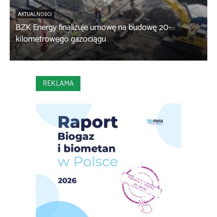
AKTUALNOŚCI
BZK Energy finalizuje umowę na budowę 20-
kilometrowego gazociągu
B
REKLAMA