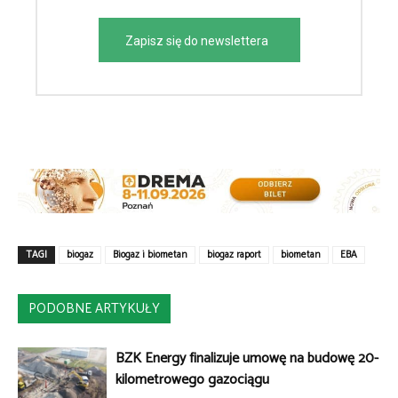
Zapisz się do newslettera
TAGI
biogaz
Biogaz i biometan
biogaz raport
biometan
EBA
PODOBNE ARTYKUŁY
BZK Energy finalizuje umowę na budowę 20-
kilometrowego gazociągu