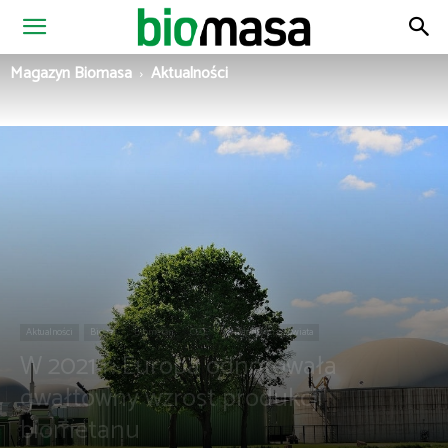
Magazyn
Magazyn Biomasa
Aktualności
Biomasa
Aktualności
Biogaz
Biometan
OZE
Wiadomości ze świata
W 2021 r. Europa odnotowała
gwałtowny wzrost produkcji
biometanu