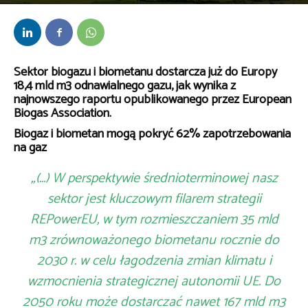
Przez
Anna Lenartowska
-
15 grudnia 2022
Sektor biogazu i biometanu dostarcza już do Europy
18,4 mld m3 odnawialnego gazu, jak wynika z
najnowszego raportu opublikowanego przez European
Biogas Association.
Biogaz i biometan mogą pokryć 62% zapotrzebowania
na gaz
„(…) W perspektywie średnioterminowej nasz
sektor jest kluczowym filarem strategii
REPowerEU, w tym rozmieszczaniem 35 mld
m3 zrównoważonego biometanu rocznie do
2030 r. w celu łagodzenia zmian klimatu i
wzmocnienia strategicznej autonomii UE. Do
2050 roku może dostarczać nawet 167 mld m3