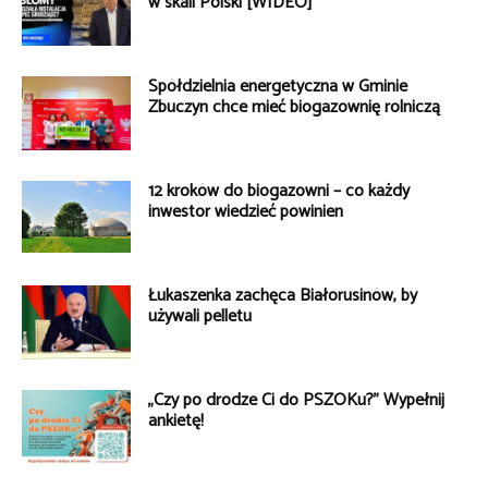
w skali Polski [WIDEO]
Spółdzielnia energetyczna w Gminie
Zbuczyn chce mieć biogazownię rolniczą
12 kroków do biogazowni – co każdy
inwestor wiedzieć powinien
Łukaszenka zachęca Białorusinów, by
używali pelletu
„Czy po drodze Ci do PSZOKu?” Wypełnij
ankietę!