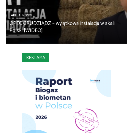
AKTUALNOŚCI
OPEC GRUDZIĄDZ – wyjątkowa instalacja w skali
S
Polski [WIDEO]
m
REKLAMA