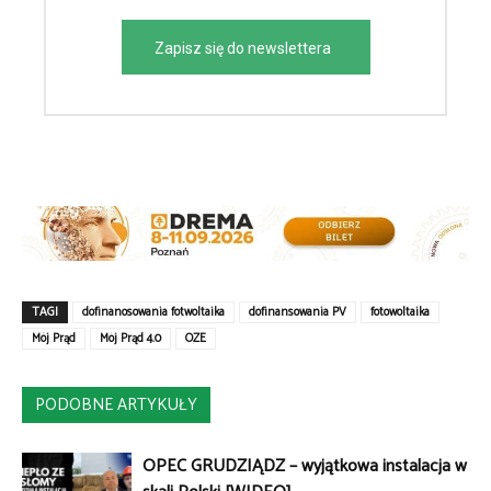
Zapisz się do newslettera
TAGI
dofinanosowania fotwoltaika
dofinansowania PV
fotowoltaika
Mój Prąd
Mój Prąd 4.0
OZE
PODOBNE ARTYKUŁY
OPEC GRUDZIĄDZ – wyjątkowa instalacja w