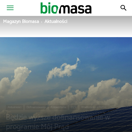
Magazyn
Magazyn Biomasa
Aktualności
Biomasa
Aktualności
Dofinansowania
Fotowoltaika
OZE
Wiadomości z Polski
Będzie wyższe dofinansowanie w
programie Mój Prąd