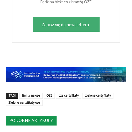
Bądź na bieżąco z branżą OZE
Zapisz się do newslettera
TAGI
limity na oze
OZE
oze certyfikaty
zielone certyfikaty
Zielone certyfikaty oze
PODOBNE ARTYKUŁY