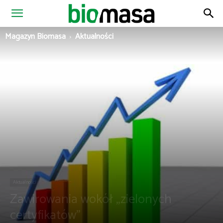
Magazyn
Magazyn Biomasa
Aktualności
Biomasa
Aktualności
Zawirowania wokół „zielonych
certyfikatów”