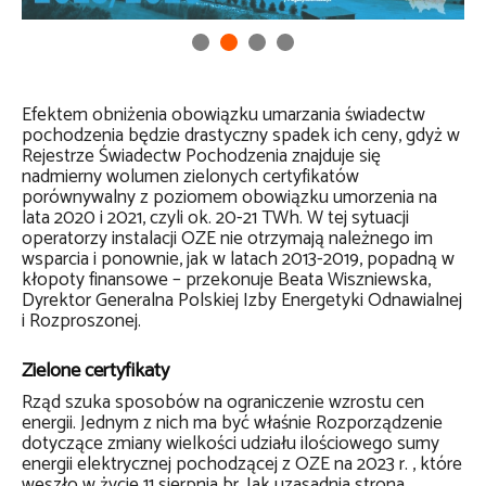
Efektem obniżenia obowiązku umarzania świadectw
pochodzenia będzie drastyczny spadek ich ceny, gdyż w
Rejestrze Świadectw Pochodzenia znajduje się
nadmierny wolumen zielonych certyfikatów
porównywalny z poziomem obowiązku umorzenia na
lata 2020 i 2021, czyli ok. 20-21 TWh. W tej sytuacji
operatorzy instalacji OZE nie otrzymają należnego im
wsparcia i ponownie, jak w latach 2013-2019, popadną w
kłopoty finansowe – przekonuje Beata Wiszniewska,
Dyrektor Generalna Polskiej Izby Energetyki Odnawialnej
i Rozproszonej.
Zielone certyfikaty
Rząd szuka sposobów na ograniczenie wzrostu cen
energii. Jednym z nich ma być właśnie Rozporządzenie
dotyczące zmiany wielkości udziału ilościowego sumy
energii elektrycznej pochodzącej z OZE na 2023 r. , które
weszło w życie 11 sierpnia br. Jak uzasadnia strona