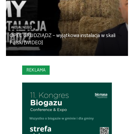
AKTUALNOŚCI
OPEC GRUDZIĄDZ – wyjątkowa instalacja w skali
S
Polski [WIDEO]
m
REKLAMA