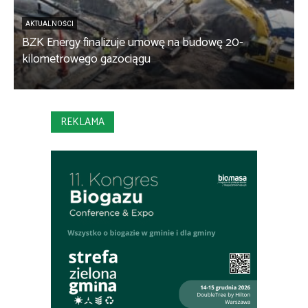
AKTUALNOŚCI
BZK Energy finalizuje umowę na budowę 20-
kilometrowego gazociągu
B
REKLAMA