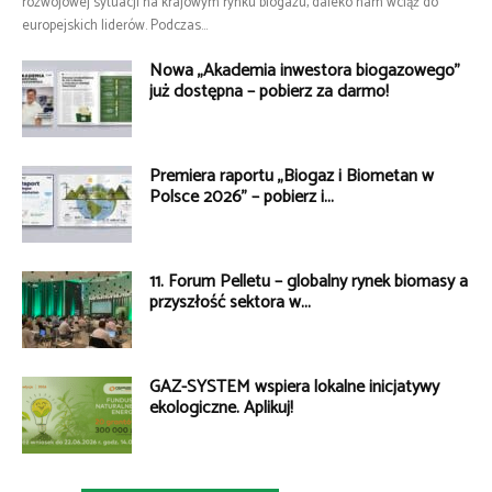
rozwojowej sytuacji na krajowym rynku biogazu, daleko nam wciąż do
europejskich liderów. Podczas...
Nowa „Akademia inwestora biogazowego”
już dostępna – pobierz za darmo!
Premiera raportu „Biogaz i Biometan w
Polsce 2026” – pobierz i...
11. Forum Pelletu – globalny rynek biomasy a
przyszłość sektora w...
GAZ-SYSTEM wspiera lokalne inicjatywy
ekologiczne. Aplikuj!