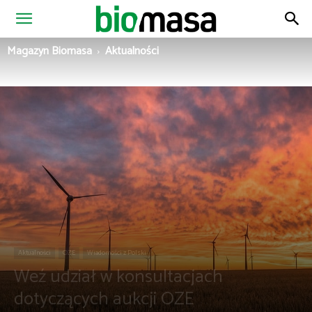
Magazyn
Magazyn Biomasa
Aktualności
Biomasa
Aktualności
OZE
Wiadomości z Polski
Weź udział w konsultacjach
dotyczących aukcji OZE