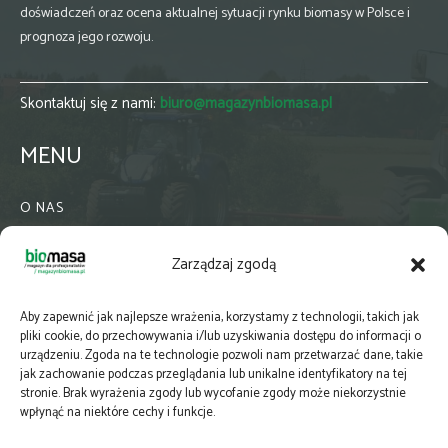
doświadczeń oraz ocena aktualnej sytuacji rynku biomasy w Polsce i
prognoza jego rozwoju.
Skontaktuj się z nami:
biuro@magazynbiomasa.pl
MENU
O NAS
KONTAKT
Zarządzaj zgodą
WSPÓŁPRACA
ZIELONA GMINA
Aby zapewnić jak najlepsze wrażenia, korzystamy z technologii, takich jak
PRENUMERATA
pliki cookie, do przechowywania i/lub uzyskiwania dostępu do informacji o
urządzeniu. Zgoda na te technologie pozwoli nam przetwarzać dane, takie
NEWSLETTER
jak zachowanie podczas przeglądania lub unikalne identyfikatory na tej
MAPY
stronie. Brak wyrażenia zgody lub wycofanie zgody może niekorzystnie
wpłynąć na niektóre cechy i funkcje.
E-WYDANIE