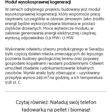
Moduł wysokosprawnej kogeneracji
W ramach odrębnego projektu budowany jest moduł
wysokosprawnej kogeneracji, który wspomoże pracę
ciepłowni, szczególnie w okresie zimowym. Jako źródło
energii będzie wykorzystywana biomasa w postaci
zrębków drzewnych. Moce wytwórcze modułu, w
zakresie generowania energii elektrycznej i cieplnej,
wyniosą odpowiednio 0,9 MW i 1,1 MW.
Wykonanie odwiertu otworu produkcyjnego w Sieradzu
było częścią działań miasta zmierzających do lepszego
poznania budowy geologicznej terenu oraz poprawy
gospodarki kopalinami i wodami podziemnymi. Odwiert
umożliwił zbadanie i udokumentowanie lokalnych
zasobów. Wyniki analiz były obiecujące – uzyskiwany
3
przepływ wynosi 249 m
na godzinę, a ich temperatura
51,8 st. C.
Czytaj również: Naładuj swój telefon
ładowarką na pellet i biomasę!