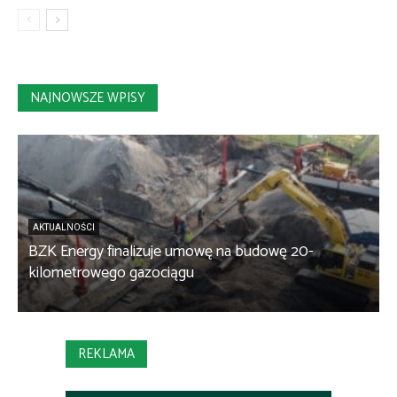
NAJNOWSZE WPISY
AKTUALNOŚCI
BZK Energy finalizuje umowę na budowę 20-
kilometrowego gazociągu
B
REKLAMA