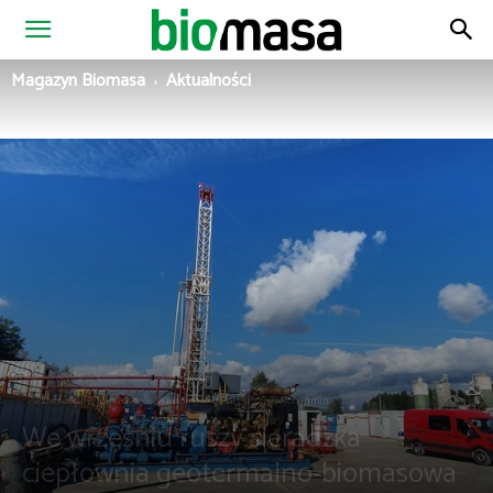
Magazyn
Magazyn Biomasa
Aktualności
Biomasa
Aktualności
Biomasa
Wiadomości z Polski
Zielona gmina
We wrześniu ruszy sieradzka
ciepłownia geotermalno-biomasowa