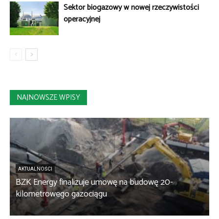
Sektor biogazowy w nowej rzeczywistości
operacyjnej
NAJNOWSZE WPISY
AKTUALNOŚCI
BZK Energy finalizuje umowę na budowę 20-
kilometrowego gazociągu
B