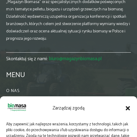
„Magazyn Biomasa” oraz specjalistycznych dodatków poświęconych
m.in. tematyce pelletu, biogazu i urządzeń grzewczych na biomasę.
Działalność wydawniczą uzupełnia organizacja konferencji i spotkań
branżowych, których celem jest stworzenie platformy wymiany wiedzy i
doświadczeń oraz ocena aktualnej sytuacji rynku biomasy w Polsce i
prognoza jego rozwoju.
Skontaktuj się z nami:
biuro@magazynbiomasa.pl
MENU
O NAS
KONTAKT
Zarządzaj zgodą
WSPÓŁPRACA
ZIELONA GMINA
Aby zapewnić jak najlepsze wrażenia, korzystamy z technologii, takich jak
PRENUMERATA
pliki cookie, do przechowywania i/lub uzyskiwania dostępu do informacji o
urządzeniu. Zgoda na te technologie pozwoli nam przetwarzać dane, takie
NEWSLETTER