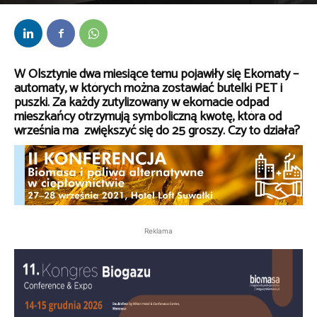
Przez
Anna Lenartowska
-
16 września 2021
W Olsztynie dwa miesiące temu pojawiły się Ekomaty –
automaty, w których można zostawiać butelki PET i
puszki. Za każdy zutylizowany w ekomacie odpad
mieszkańcy otrzymują symboliczną kwotę, która od
września ma zwiększyć się do 25 groszy. Czy to działa?
Reklama