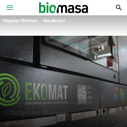
Magazyn
Magazyn Biomasa
Aktualności
Biomasa
Aktualności
OZE
Wiadomości z Polski
Zielona gmina
Olsztyńskie Ekomaty płacą za butelki i
puszki