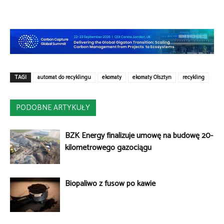
TAGI
automat do recyklingu
ekomaty
ekomaty Olsztyn
recykling
PODOBNE ARTYKUŁY
BZK Energy finalizuje umowę na budowę 20-
kilometrowego gazociągu
Biopaliwo z fusów po kawie