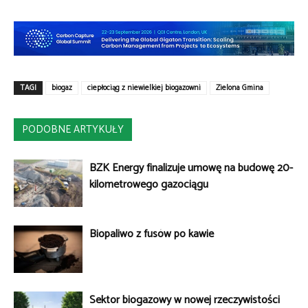
TAGI
biogaz
ciepłociąg z niewielkiej biogazowni
Zielona Gmina
PODOBNE ARTYKUŁY
BZK Energy finalizuje umowę na budowę 20-
kilometrowego gazociągu
Biopaliwo z fusów po kawie
Sektor biogazowy w nowej rzeczywistości