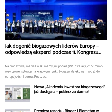
Jak dogonić biogazowych liderów Europy –
odpowiedzą eksperci podczas 11. Kongresu...
Na biogazowej mapie Polski mamy już ponad 500 instalacji, choć mimo
rozwojowej sytuacji na krajowym rynku biogazu, daleko nam wciąż do
europejskich liderów. Podczas...
Nowa „Akademia inwestora biogazowego”
już dostępna – pobierz za darmo!
Premiera raportu „Biogaz i Biometan w