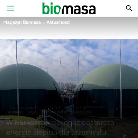
Magazyn
Magazyn Biomasa
Aktualności
Biomasa
Aktualności
Biogaz
Wiadomości z Polski
Zielona gmina
W Karkoszowie biogaz dostarcza
energię cieplną dla przemysłu