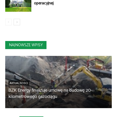
operacyjnej
NAJNOWSZE WPISY
AKTUALNOŚCI
BZK Energy finalizuje umowę na budowę 20-
kilometrowego gazociągu
B