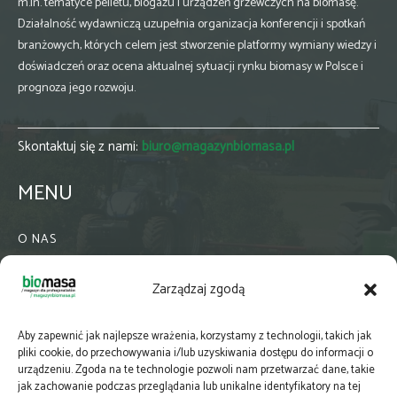
m.in. tematyce pelletu, biogazu i urządzeń grzewczych na biomasę.
Działalność wydawniczą uzupełnia organizacja konferencji i spotkań
branżowych, których celem jest stworzenie platformy wymiany wiedzy i
doświadczeń oraz ocena aktualnej sytuacji rynku biomasy w Polsce i
prognoza jego rozwoju.
Skontaktuj się z nami:
biuro@magazynbiomasa.pl
MENU
O NAS
KONTAKT
Zarządzaj zgodą
WSPÓŁPRACA
ZIELONA GMINA
Aby zapewnić jak najlepsze wrażenia, korzystamy z technologii, takich jak
PRENUMERATA
pliki cookie, do przechowywania i/lub uzyskiwania dostępu do informacji o
urządzeniu. Zgoda na te technologie pozwoli nam przetwarzać dane, takie
NEWSLETTER
jak zachowanie podczas przeglądania lub unikalne identyfikatory na tej