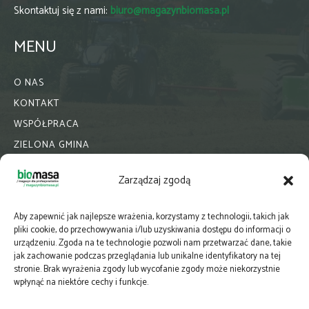
Skontaktuj się z nami:
biuro@magazynbiomasa.pl
MENU
O NAS
KONTAKT
WSPÓŁPRACA
ZIELONA GMINA
PRENUMERATA
Zarządzaj zgodą
NEWSLETTER
MAPY
Aby zapewnić jak najlepsze wrażenia, korzystamy z technologii, takich jak
E-WYDANIE
pliki cookie, do przechowywania i/lub uzyskiwania dostępu do informacji o
urządzeniu. Zgoda na te technologie pozwoli nam przetwarzać dane, takie
KATALOGI BRANŻOWE
jak zachowanie podczas przeglądania lub unikalne identyfikatory na tej
POLITYKA PRYWATNOŚCI
stronie. Brak wyrażenia zgody lub wycofanie zgody może niekorzystnie
wpłynąć na niektóre cechy i funkcje.