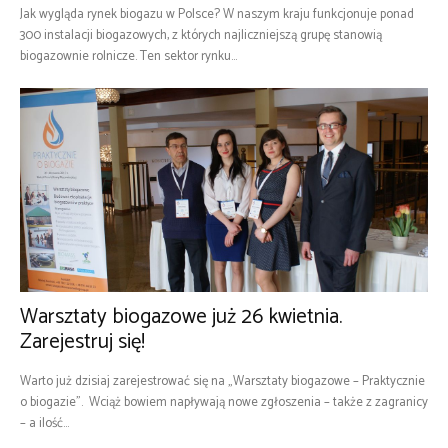
Jak wygląda rynek biogazu w Polsce? W naszym kraju funkcjonuje ponad
300 instalacji biogazowych, z których najliczniejszą grupę stanowią
biogazownie rolnicze. Ten sektor rynku...
Warsztaty biogazowe już 26 kwietnia.
Zarejestruj się!
Warto już dzisiaj zarejestrować się na „Warsztaty biogazowe – Praktycznie
o biogazie”. Wciąż bowiem napływają nowe zgłoszenia – także z zagranicy
– a ilość...