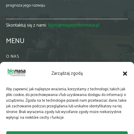
prognoza jego rozwoju.
Skontaktuj się z nami:
biuro@magazynbiomasa.pl
MENU
O NAS
KONTAKT
Zarządzaj zgodą
WSPÓŁPRACA
ZIELONA GMINA
Aby zapewnić jak najlepsze wrażenia, korzystamy z technologii, takich jak
PRENUMERATA
pliki cookie, do przechowywania i/lub uzyskiwania dostępu do informacji o
urządzeniu. Zgoda na te technologie pozwoli nam przetwarzać dane, takie
NEWSLETTER
jak zachowanie podczas przeglądania lub unikalne identyfikatory na tej
MAPY
stronie. Brak wyrażenia zgody lub wycofanie zgody może niekorzystnie
wpłynąć na niektóre cechy i funkcje.
E-WYDANIE
KATALOGI BRANŻOWE