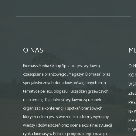
O NAS
M
Biomass Media Group Sp. z o.o. jest wydawcą
O 
czasopisma branżowego „Magazyn Biomasa” oraz
KO
specjalistycznych dodatków poświęconych m.in.
WS
tematyce pelletu, biogazu i urządzeń grzewczych
ZI
na biomasę. Działalność wydawniczą uzupełnia
PR
organizacja konferencji i spotkań branżowych,
NE
których celem jest stworzenie platformy wymiany
MA
wiedzy i doświadczeń oraz ocena aktualnej sytuacji
E-
rynku biomasy w Polsce i prognoza jego rozwoju.