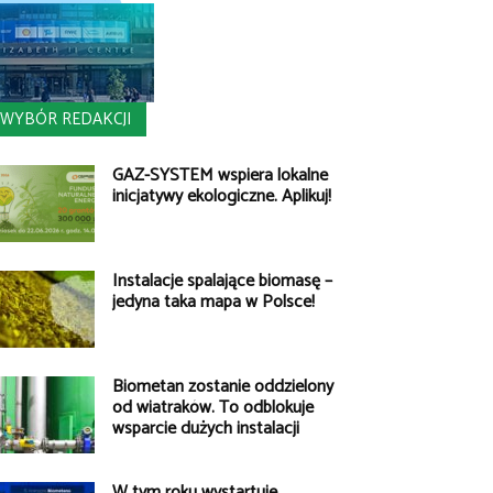
WYBÓR REDAKCJI
GAZ-SYSTEM wspiera lokalne
inicjatywy ekologiczne. Aplikuj!
Instalacje spalające biomasę –
jedyna taka mapa w Polsce!
Biometan zostanie oddzielony
od wiatraków. To odblokuje
wsparcie dużych instalacji
W tym roku wystartuje