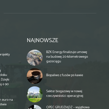
NAJNOWSZE
BZK Energy finalizuje umowę
rojekty
na budowę 20-kilometrowego
gazociągu
ą
bloku
Biopaliwo z fusów po kawie
 Dzięki
ą o 90
Sektor biogazowy w nowej
rzeczywistości operacyjnej
n euro na
otwie
OPEC GRUDZIĄDZ – wyjątkowa