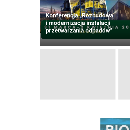
Konferencja „Rozbudowa
i modernizacja instalacji
przetwarzania odpadów”