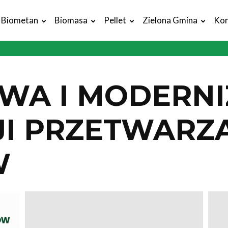
Biometan
Biomasa
Pellet
Zielona Gmina
Kon
WA I MODERNI
JI PRZETWARZ
W