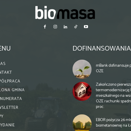
ENU
DOFINANSOWANIA
NAS
mBank dofinansuje p
OZE
NTAKT
PÓŁPRACA
Zakończono pierwsz
termomodernizację 
ELONA GMINA
mieszkalnego na wsi.
ENUMERATA
OZE rachunki spadn
proc.
WSLETTER
PY
EBOR pożycza 26 ml
WYDANIE
biometanownię na Ł