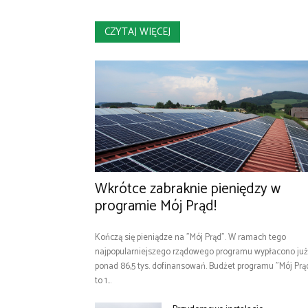
CZYTAJ WIĘCEJ
Wkrótce zabraknie pieniędzy w
programie Mój Prąd!
Kończą się pieniądze na "Mój Prąd". W ramach tego
najpopularniejszego rządowego programu wypłacono już
ponad 86,5 tys. dofinansowań. Budżet programu "Mój Prą
to 1...