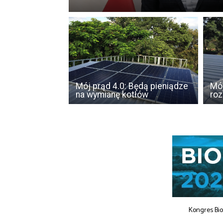
Mój prąd 4.0: Będą pieniądze
Mój
na wymianę kotłów
roz
Kongres Bi