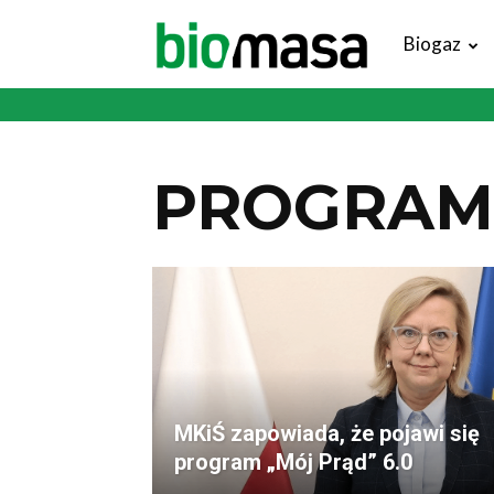
Magazyn
Biogaz
Biomasa
PROGRAM
MKiŚ zapowiada, że pojawi się
program „Mój Prąd” 6.0