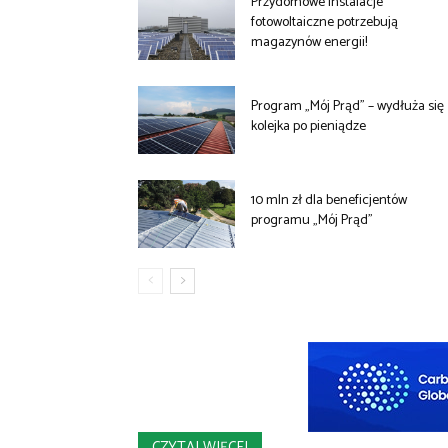
Przydomowe instalacje
fotowoltaiczne potrzebują
magazynów energii!
Program „Mój Prąd” – wydłuża się
kolejka po pieniądze
10 mln zł dla beneficjentów
programu „Mój Prąd”
CZYTAJ WIĘCEJ