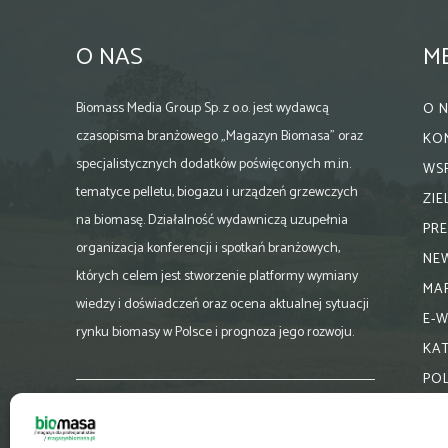
O NAS
M
Biomass Media Group Sp. z o.o. jest wydawcą
O 
czasopisma branżowego „Magazyn Biomasa” oraz
KO
specjalistycznych dodatków poświęconych m.in.
WS
tematyce pelletu, biogazu i urządzeń grzewczych
ZI
na biomasę. Działalność wydawniczą uzupełnia
PR
organizacja konferencji i spotkań branżowych,
NE
których celem jest stworzenie platformy wymiany
MA
wiedzy i doświadczeń oraz ocena aktualnej sytuacji
E-
rynku biomasy w Polsce i prognoza jego rozwoju.
KA
PO
Skontaktuj się z nami:
biuro@magazynbiomasa.pl