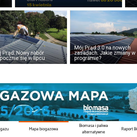
Mój Prąd 3.0 na nowych
 Prąd: Nowy nabór
zasadach. Jakie zmiany w
pocznie się w lipcu
programie?
Biomasa i paliwa
ogazu
Mapa biogazowa
Raport B
alternatywne