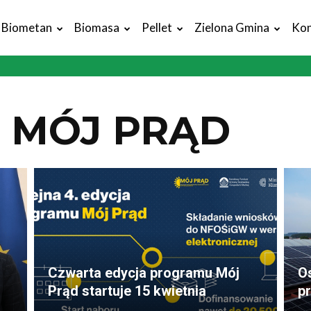
Biometan
Biomasa
Pellet
Zielona Gmina
Kon
 MÓJ PRĄD
Czwarta edycja programu Mój
Os
Prąd startuje 15 kwietnia
p