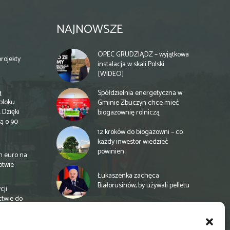
NAJNOWSZE
OPEC GRUDZIĄDZ – wyjątkowa
rojekty
instalacja w skali Polski
[WIDEO]
ą
Spółdzielnia energetyczna w
bloku
Gminie Zbuczyn chce mieć
 Dzięki
biogazownię rolniczą
ą o 90
12 kroków do biogazowni – co
każdy inwestor wiedzieć
powinien
n euro na
otwie
Łukaszenka zachęca
Białorusinów, by używali pelletu
cji
ctwie do
„Czy po drodze Ci do PSZOKu?”
Wypełnij ankietę!