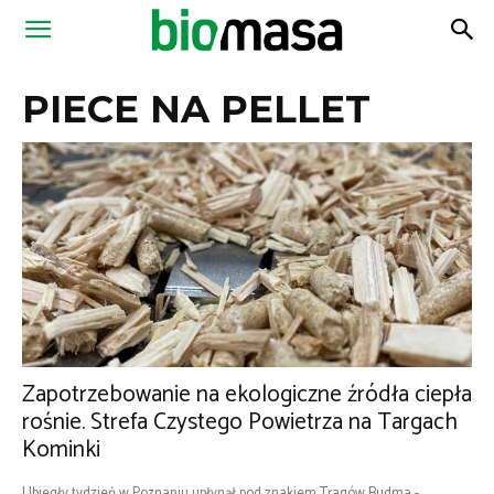
Magazyn
PIECE NA PELLET
Biomasa
Zapotrzebowanie na ekologiczne źródła ciepła
rośnie. Strefa Czystego Powietrza na Targach
Kominki
Ubiegły tydzień w Poznaniu upłynął pod znakiem Tragów Budma -