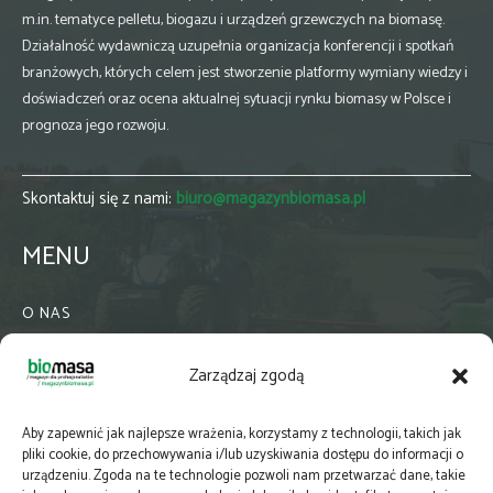
m.in. tematyce pelletu, biogazu i urządzeń grzewczych na biomasę.
Działalność wydawniczą uzupełnia organizacja konferencji i spotkań
branżowych, których celem jest stworzenie platformy wymiany wiedzy i
doświadczeń oraz ocena aktualnej sytuacji rynku biomasy w Polsce i
prognoza jego rozwoju.
Skontaktuj się z nami:
biuro@magazynbiomasa.pl
MENU
O NAS
KONTAKT
Zarządzaj zgodą
WSPÓŁPRACA
ZIELONA GMINA
Aby zapewnić jak najlepsze wrażenia, korzystamy z technologii, takich jak
PRENUMERATA
pliki cookie, do przechowywania i/lub uzyskiwania dostępu do informacji o
urządzeniu. Zgoda na te technologie pozwoli nam przetwarzać dane, takie
NEWSLETTER