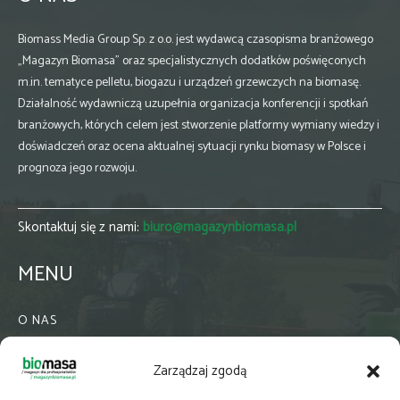
Biomass Media Group Sp. z o.o. jest wydawcą czasopisma branżowego
„Magazyn Biomasa” oraz specjalistycznych dodatków poświęconych
m.in. tematyce pelletu, biogazu i urządzeń grzewczych na biomasę.
Działalność wydawniczą uzupełnia organizacja konferencji i spotkań
branżowych, których celem jest stworzenie platformy wymiany wiedzy i
doświadczeń oraz ocena aktualnej sytuacji rynku biomasy w Polsce i
prognoza jego rozwoju.
Skontaktuj się z nami:
biuro@magazynbiomasa.pl
MENU
O NAS
KONTAKT
Zarządzaj zgodą
WSPÓŁPRACA