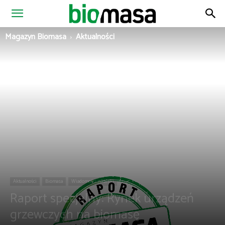
Magazyn
Magazyn Biomasa
Aktualności
Biomasa
Aktualności
Biomasa
Wiadomości z Polski
Raport specjalny: Rynek urządzeń
grzewczych na biomasę