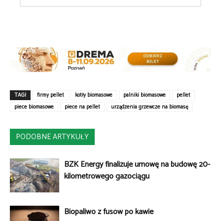
TAGI
firmy pellet
kotły biomasowe
palniki biomasowe
pellet
piece biomasowe
piece na pellet
urządzenia grzewcze na biomasę
PODOBNE ARTYKUŁY
BZK Energy finalizuje umowę na budowę 20-
kilometrowego gazociągu
Biopaliwo z fusów po kawie