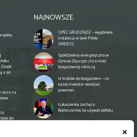
NAJNOWSZE
OPEC GRUDZIĄDZ – wyjątkowa
rojekty
instalacja w skali Polski
[WIDEO]
ą
Spółdzielnia energetyczna w
bloku
Gminie Zbuczyn chce mieć
 Dzięki
biogazownię rolniczą
ą o 90
12 kroków do biogazowni – co
każdy inwestor wiedzieć
powinien
n euro na
otwie
Łukaszenka zachęca
Białorusinów, by używali pelletu
cji
ctwie do
„Czy po drodze Ci do PSZOKu?”
Wypełnij ankietę!