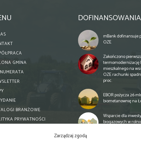
ENU
DOFINANSOWANIA
NAS
mBank dofinansuje p
OZE
NTAKT
PÓŁPRACA
Zakończono pierwsz
termomodernizację 
ELONA GMINA
mieszkalnego na wsi.
ENUMERATA
OZE rachunki spadn
proc.
WSLETTER
PY
EBOR pożycza 26 ml
WYDANIE
biometanownię na Ł
TALOGI BRANŻOWE
Wsparcie dla inwesty
LITYKA PRYWATNOŚCI
biogazowych w rolni
zmiany
Zarządzaj zgodą