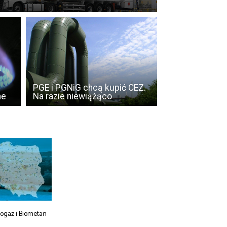
PGE i PGNiG chcą kupić CEZ.
ne
Na razie niewiążąco
iogaz i Biometan