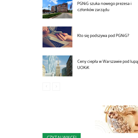
PGNiG szuka nowego prezesa i
członków zarządu
Kto się podszywa pod PGNiG?
Ceny ciepła w Warszawie pod lup
UOKiK
CZYTAJ WIĘCEJ