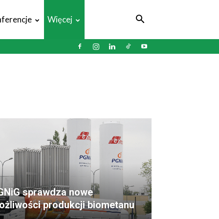
ferencje
Więcej
GNiG sprawdza nowe
ożliwości produkcji biometanu