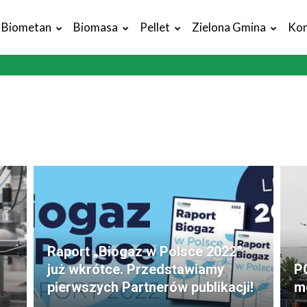
Biometan
Biomasa
Pellet
Zielona Gmina
Kon
Raport „Biogaz w Polsce 2022”
już wkrótce. Przedstawiamy
P
pierwszych Partnerów publikacji!
m