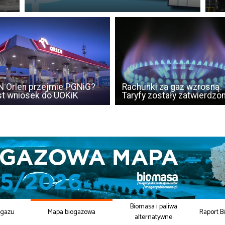
 Orlen przejmie PGNiG?
Rachunki za gaz wzrosną.
t wniosek do UOKiK
Taryfy zostały zatwierdzo
Biomasa i paliwa
ogazu
Mapa biogazowa
Raport B
alternatywne