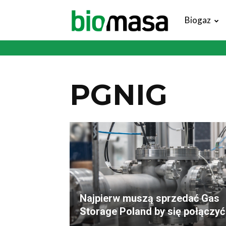
Magazyn
Biogaz
Biomasa
PGNIG
Najpierw muszą sprzedać Gas
Storage Poland by się połączyć