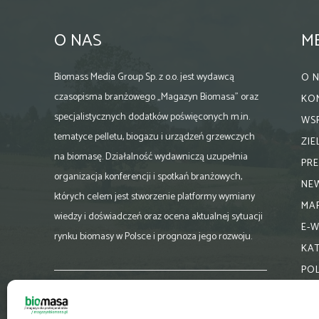
O NAS
M
Biomass Media Group Sp. z o.o. jest wydawcą
O 
czasopisma branżowego „Magazyn Biomasa” oraz
KO
specjalistycznych dodatków poświęconych m.in.
WS
tematyce pelletu, biogazu i urządzeń grzewczych
ZI
na biomasę. Działalność wydawniczą uzupełnia
PR
organizacja konferencji i spotkań branżowych,
NE
których celem jest stworzenie platformy wymiany
MA
wiedzy i doświadczeń oraz ocena aktualnej sytuacji
E-
rynku biomasy w Polsce i prognoza jego rozwoju.
KA
PO
Skontaktuj się z nami:
biuro@magazynbiomasa.pl