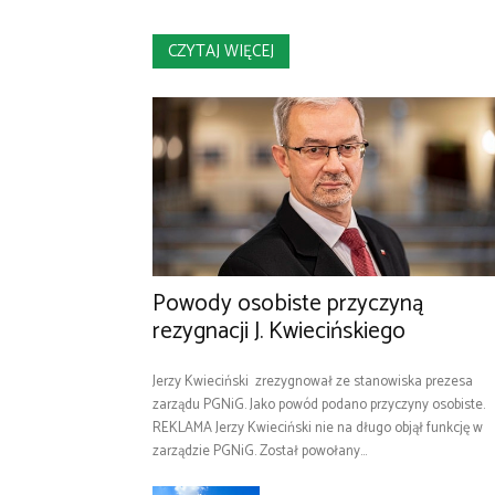
CZYTAJ WIĘCEJ
Powody osobiste przyczyną
rezygnacji J. Kwiecińskiego
Jerzy Kwieciński zrezygnował ze stanowiska prezesa
zarządu PGNiG. Jako powód podano przyczyny osobiste.
REKLAMA Jerzy Kwieciński nie na długo objął funkcję w
zarządzie PGNiG. Został powołany...