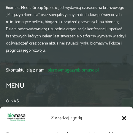
Biomass Media Group Sp. z o.o. jest wydawcą czasopisma branżowego
„Magazyn Biomasa” oraz specjalistycznych dodatków poświęconych
m.in. tematyce pelletu, biogazu i urządzeń grzewczych na biomasę.
Działalność wydawniczą uzupełnia organizacja konferencji i spotkań
branżowych, których celem jest stworzenie platformy wymiany wiedzy i
doświadczeń oraz ocena aktualnej sytuacji rynku biomasy w Polsce i
prognoza jego rozwoju.
Skontaktuj się z nami:
biuro@magazynbiomasa.pl
MENU
O NAS
KONTAKT
Zarządzaj zgodą
WSPÓŁPRACA
ZIELONA GMINA