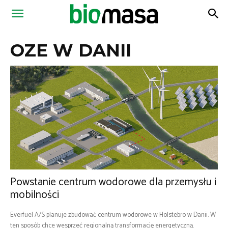
Magazyn
OZE W DANII
Biomasa
Powstanie centrum wodorowe dla przemysłu i
mobilności
Everfuel A/S planuje zbudować centrum wodorowe w Holstebro w Danii. W
ten sposób chce wesprzeć regionalną transformację energetyczną.