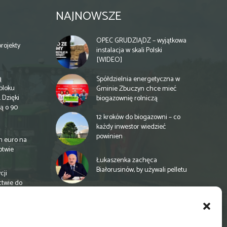
NAJNOWSZE
OPEC GRUDZIĄDZ – wyjątkowa
rojekty
instalacja w skali Polski
[WIDEO]
ą
Spółdzielnia energetyczna w
bloku
Gminie Zbuczyn chce mieć
 Dzięki
biogazownię rolniczą
ą o 90
12 kroków do biogazowni – co
każdy inwestor wiedzieć
powinien
n euro na
otwie
Łukaszenka zachęca
Białorusinów, by używali pelletu
cji
ctwie do
„Czy po drodze Ci do PSZOKu?”
Wypełnij ankietę!
a
e