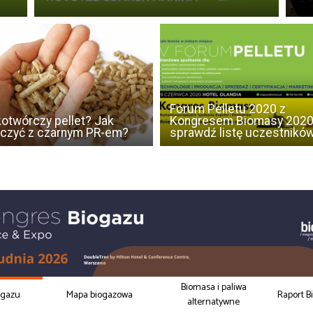
Forum Pelletu 2020 z
otwórczy pellet? Jak
Kongresem Biomasy 2020
czyć z czarnym PR-em?
sprawdź listę uczestnikó
Biomasa i paliwa
ogazu
Mapa biogazowa
Raport B
alternatywne