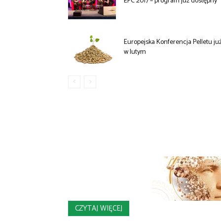
EPC 2017 – program już dostępny
Europejska Konferencja Pelletu ju
w lutym
CZYTAJ WIĘCEJ