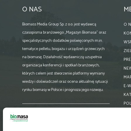
O NAS
M
Biomass Media Group Sp. z o.o. jest wydawcą
O 
czasopisma branżowego „Magazyn Biomasa” oraz
KO
specjalistycznych dodatków poświęconych m.in.
WS
tematyce pelletu, biogazu i urządzeń grzewczych
ZI
na biomasę. Działalność wydawniczą uzupełnia
PR
organizacja konferencji i spotkań branżowych,
NE
których celem jest stworzenie platformy wymiany
MA
wiedzy i doświadczeń oraz ocena aktualnej sytuacji
E-
rynku biomasy w Polsce i prognoza jego rozwoju.
KA
PO
Skontaktuj się z nami:
biuro@magazynbiomasa.pl