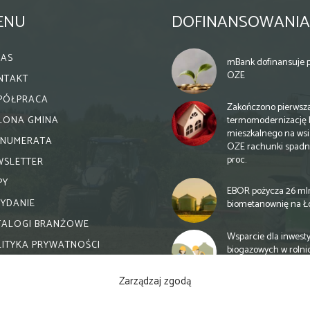
ENU
DOFINANSOWANIA
NAS
mBank dofinansuje p
OZE
NTAKT
PÓŁPRACA
Zakończono pierwsz
termomodernizację 
ELONA GMINA
mieszkalnego na wsi.
ENUMERATA
OZE rachunki spadn
proc.
WSLETTER
PY
EBOR pożycza 26 ml
WYDANIE
biometanownię na Ł
TALOGI BRANŻOWE
Wsparcie dla inwesty
LITYKA PRYWATNOŚCI
biogazowych w rolni
zmiany
Zarządzaj zgodą
Banki otwierają się n
inwestycje biogazow