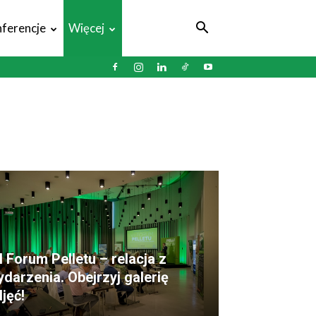
ferencje
Więcej
I Forum Pelletu – relacja z
darzenia. Obejrzyj galerię
jęć!