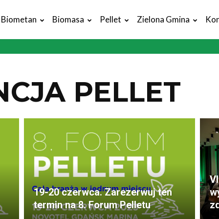
Biometan
Biomasa
Pellet
Zielona Gmina
Kon
CJA PELLET
VI
19-20 czerwca. Zarezerwuj ten
wy
termin na 8. Forum Pelletu
zd