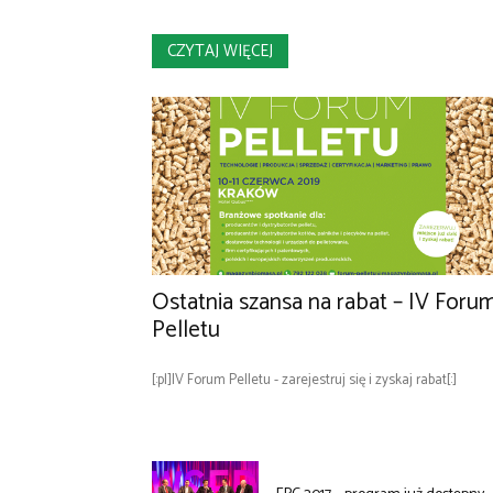
CZYTAJ WIĘCEJ
Ostatnia szansa na rabat – IV Foru
Pelletu
[:pl]IV Forum Pelletu - zarejestruj się i zyskaj rabat[:]