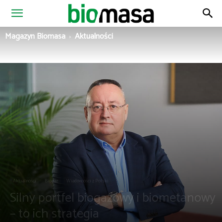
Magazyn
Magazyn Biomasa
Aktualności
Biomasa
Aktualności
Biogaz
Wiadomości z Polski
Silny portfel biogazowy i biometanowy
– to ich strategia