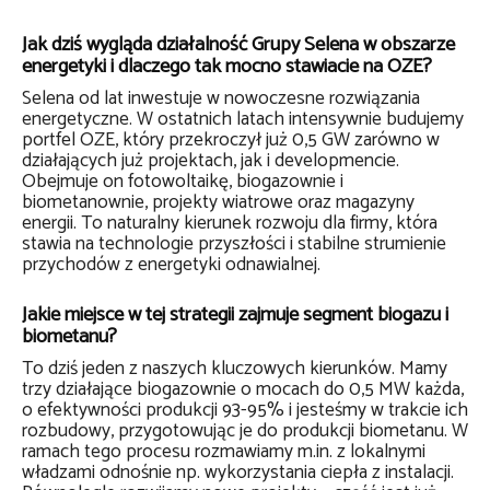
Jak dziś wygląda działalność Grupy Selena w obszarze
energetyki i dlaczego tak mocno stawiacie na OZE?
Selena od lat inwestuje w nowoczesne rozwiązania
energetyczne. W ostatnich latach intensywnie budujemy
portfel OZE, który przekroczył już 0,5 GW zarówno w
działających już projektach, jak i developmencie.
Obejmuje on fotowoltaikę, biogazownie i
biometanownie, projekty wiatrowe oraz magazyny
energii. To naturalny kierunek rozwoju dla firmy, która
stawia na technologie przyszłości i stabilne strumienie
przychodów z energetyki odnawialnej.
Jakie miejsce w tej strategii zajmuje segment biogazu i
biometanu?
To dziś jeden z naszych kluczowych kierunków. Mamy
trzy działające biogazownie o mocach do 0,5 MW każda,
o efektywności produkcji 93-95% i jesteśmy w trakcie ich
rozbudowy, przygotowując je do produkcji biometanu. W
ramach tego procesu rozmawiamy m.in. z lokalnymi
władzami odnośnie np. wykorzystania ciepła z instalacji.