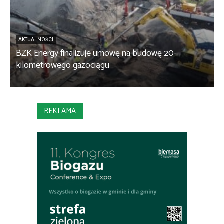
AKTUALNOŚCI
BZK Energy finalizuje umowę na budowę 20-
kilometrowego gazociągu
B
REKLAMA