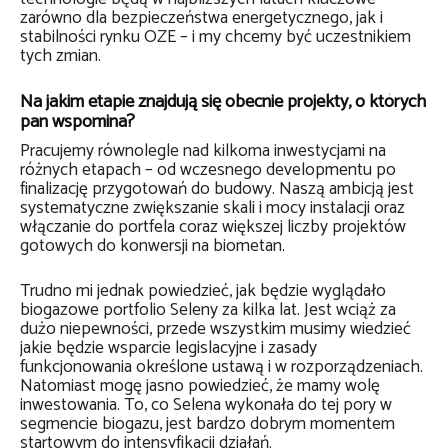
zarówno dla bezpieczeństwa energetycznego, jak i
stabilności rynku OZE – i my chcemy być uczestnikiem
tych zmian.
Na jakim etapie znajdują się obecnie projekty, o których
pan wspomina?
Pracujemy równolegle nad kilkoma inwestycjami na
różnych etapach – od wczesnego developmentu po
finalizację przygotowań do budowy. Naszą ambicją jest
systematyczne zwiększanie skali i mocy instalacji oraz
włączanie do portfela coraz większej liczby projektów
gotowych do konwersji na biometan.
Trudno mi jednak powiedzieć, jak będzie wyglądało
biogazowe portfolio Seleny za kilka lat. Jest wciąż za
dużo niepewności, przede wszystkim musimy wiedzieć
jakie będzie wsparcie legislacyjne i zasady
funkcjonowania określone ustawą i w rozporządzeniach.
Natomiast mogę jasno powiedzieć, że mamy wolę
inwestowania. To, co Selena wykonała do tej pory w
segmencie biogazu, jest bardzo dobrym momentem
startowym do intensyfikacji działań.