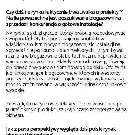
Czy dziś na rynku faktycznie trwa „walka o projekty”?
Na ile powszechne jest poszukiwanie biogazowni na
sprzedaż i konkurencja o gotowe instalacje?
Na rynku są duzi gracze, którzy próbują rozbudowywać
swój portfel. My też poszukujemy kontaktów z
właścicielami istniejących biogazowni, ale instalacji na
sprzedaż nie jest dużo, a stan niektórych… z tym bywa
różnie, a w biogazownie słabe technicznie naprawdę nie
warto inwestować, bo nakłady na modernizację równają
się prawie z wybudowaniem nowego obiektu. Oferty na
już funkcjonujące biogazownie, w których inwestorzy
położyli nacisk na jakość projektowania i wykonania są
mocno zróżnicowane, w większości jednak stosunkowo
wysokie.
Ze względu na rynkowe deficyty obecni właściciele po
jakimś okresie produkcji szukają szans zmonetyzowania
biznesu.
Jak z pana perspektywy wygląda dziś polski rynek