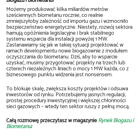
biogazu i biometanu?
Możemy produkować kilka miliardów metrów
sześciennych biometanu rocznie, co realnie
zmniejszyłoby zależność od importu gazu i wzmocniło
bezpieczeństwo energetyczne. Niestety, rozwój sektora
hamują opóźnienia legislacyjne i brak stabilnego
systemu wsparcia dla instalacji powyżej 1 MW.
Zastanawiamy się jak w takiej sytuacji projektować w
ramach developmentu nowe biogazownie z modułem
oczyszczania do biometanu. Dziś, aby to wsparcie
uzyskać, musimy przygotować projekty na trzech lub
czterech niezależnych liniach o mocy 1 MW każda, co z
biznesowego punktu widzenia jest nonsensem.
To blokuje skalę, zwiększa koszty projektów i odsuwa
inwestorów od rynku. Potrzebujemy jasnych regulacji,
prostej procedury inwestycyjnej i większej chłonności
sieci gazowych – wtedy ten sektor ruszy z pełną mocą.
Całą rozmowę przeczytasz w magazynie
Rynek Biogazu i
Biometanu
: