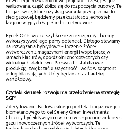
Równolegle rozwijamy nowe projekty – część jest już
realizowana, część zbliża się do rozpoczęcia budowy. Te
biogazownie, które uzyskają warunki przyłączenia do
sieci gazowej, będziemy przekształcać z jednostek
kogeneracyjnych w pełne biometanownie.
Rynek OZE bardzo szybko się zmienia, a my chcemy
wykorzystywać jego pełny potencjał. Dlatego stawiamy
na rozwiązania hybrydowe – łączenie źródeł
wytwórczych z magazynami energii i współpracą w
ramach klas trów, spółdzielni energetycznych czy
wirtualnych elektrowni. Pozwala to stabilizować
produkcję, zwiększać elastyczność i wejść w segment
usług bilansujących, który będzie coraz bardziej
wartościowy.
Czy taki kierunek rozwoju ma przełożenie na strategię
SGI?
Zdecydowanie. Budowa silnego portfela biogazowego i
biometanowego to cel Seleny Green Investments.
Chcemy być aktywnym graczem w segmencie zielonego
gazu i nowoczesnych źródeł wytwórczych. Te
technologie będą w najbliższych latach kluczowe