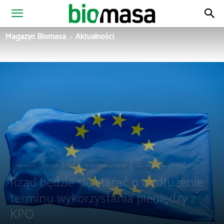
Magazyn
Magazyn Biomasa
Aktualności
Biomasa
Aktualności
Biogaz
OZE
Wiadomości z Polski
Zielona gmina
Rząd będzie się starać o wydłużenie
terminu wykorzystania pieniędzy z
KPO