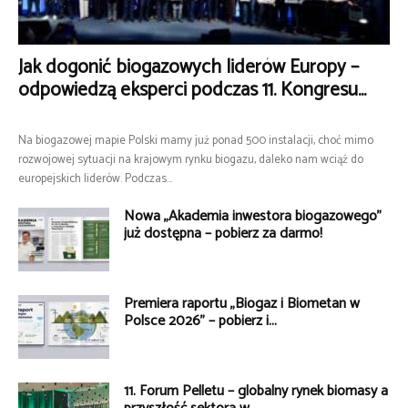
Jak dogonić biogazowych liderów Europy –
odpowiedzą eksperci podczas 11. Kongresu...
Na biogazowej mapie Polski mamy już ponad 500 instalacji, choć mimo
rozwojowej sytuacji na krajowym rynku biogazu, daleko nam wciąż do
europejskich liderów. Podczas...
Nowa „Akademia inwestora biogazowego”
już dostępna – pobierz za darmo!
Premiera raportu „Biogaz i Biometan w
Polsce 2026” – pobierz i...
11. Forum Pelletu – globalny rynek biomasy a