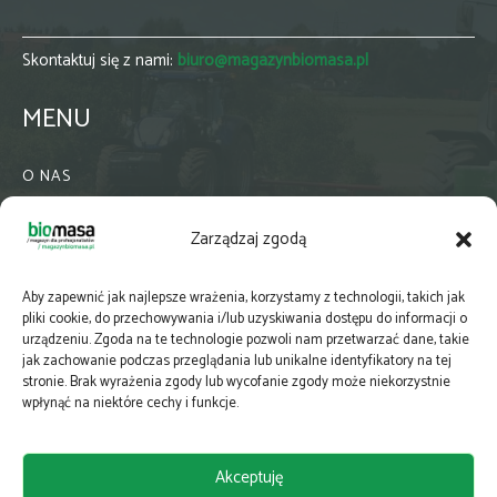
Skontaktuj się z nami:
biuro@magazynbiomasa.pl
MENU
O NAS
KONTAKT
Zarządzaj zgodą
WSPÓŁPRACA
ZIELONA GMINA
Aby zapewnić jak najlepsze wrażenia, korzystamy z technologii, takich jak
PRENUMERATA
pliki cookie, do przechowywania i/lub uzyskiwania dostępu do informacji o
urządzeniu. Zgoda na te technologie pozwoli nam przetwarzać dane, takie
NEWSLETTER
jak zachowanie podczas przeglądania lub unikalne identyfikatory na tej
MAPY
stronie. Brak wyrażenia zgody lub wycofanie zgody może niekorzystnie
wpłynąć na niektóre cechy i funkcje.
E-WYDANIE
KATALOGI BRANŻOWE
Akceptuję
POLITYKA PRYWATNOŚCI