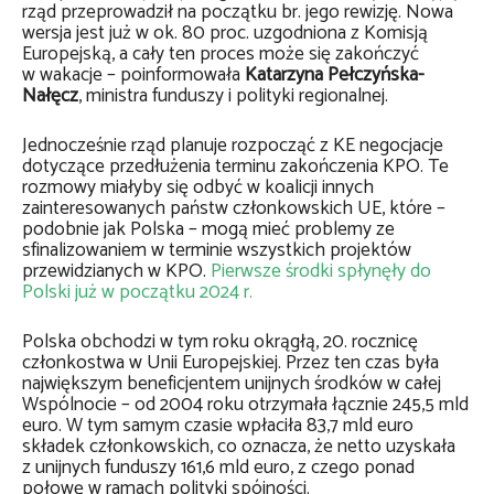
rząd przeprowadził na początku br. jego rewizję. Nowa
wersja jest już w ok. 80 proc. uzgodniona z Komisją
Europejską, a cały ten proces może się zakończyć
w wakacje – poinformowała
Katarzyna Pełczyńska-
Nałęcz
, ministra funduszy i polityki regionalnej.
Jednocześnie rząd planuje rozpocząć z KE negocjacje
dotyczące przedłużenia terminu zakończenia KPO. Te
rozmowy miałyby się odbyć w koalicji innych
zainteresowanych państw członkowskich UE, które –
podobnie jak Polska – mogą mieć problemy ze
sfinalizowaniem w terminie wszystkich projektów
przewidzianych w KPO.
Pierwsze środki spłynęły do
Polski już w początku 2024 r.
Polska obchodzi w tym roku okrągłą, 20. rocznicę
członkostwa w Unii Europejskiej. Przez ten czas była
największym beneficjentem unijnych środków w całej
Wspólnocie – od 2004 roku otrzymała łącznie 245,5 mld
euro. W tym samym czasie wpłaciła 83,7 mld euro
składek członkowskich, co oznacza, że netto uzyskała
z unijnych funduszy 161,6 mld euro, z czego ponad
połowę w ramach polityki spójności.