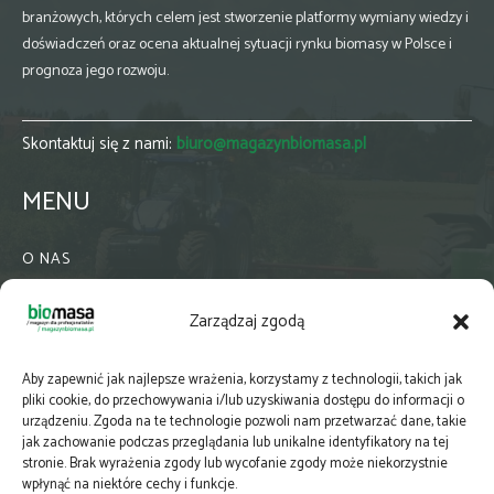
branżowych, których celem jest stworzenie platformy wymiany wiedzy i
doświadczeń oraz ocena aktualnej sytuacji rynku biomasy w Polsce i
prognoza jego rozwoju.
Skontaktuj się z nami:
biuro@magazynbiomasa.pl
MENU
O NAS
KONTAKT
Zarządzaj zgodą
WSPÓŁPRACA
ZIELONA GMINA
Aby zapewnić jak najlepsze wrażenia, korzystamy z technologii, takich jak
PRENUMERATA
pliki cookie, do przechowywania i/lub uzyskiwania dostępu do informacji o
urządzeniu. Zgoda na te technologie pozwoli nam przetwarzać dane, takie
NEWSLETTER
jak zachowanie podczas przeglądania lub unikalne identyfikatory na tej
MAPY
stronie. Brak wyrażenia zgody lub wycofanie zgody może niekorzystnie
wpłynąć na niektóre cechy i funkcje.
E-WYDANIE