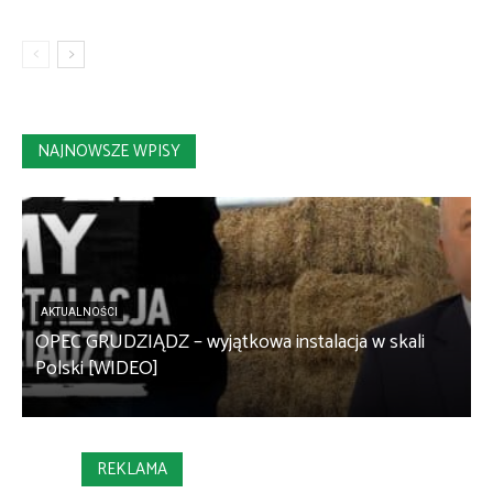
NAJNOWSZE WPISY
AKTUALNOŚCI
OPEC GRUDZIĄDZ – wyjątkowa instalacja w skali
S
Polski [WIDEO]
m
REKLAMA