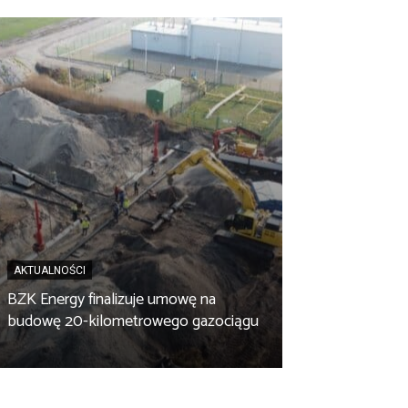
AKTUALNOŚCI
BZK Energy finalizuje umowę na
AKTUALNOŚCI
budowę 20-kilometrowego gazociągu
Biopaliwo z fus