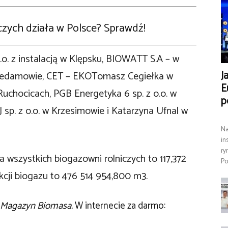
iczych działa w Polsce? Sprawdź!
 o.o. z instalacją w Klępsku, BIOWATT S.A – w
J
w Niedamowie, CET – EKOTomasz Cegiełka w
E
uchocicach, PGB Energetyka 6 sp. z o.o. w
p
sp. z o.o. w Krzesimowie i Katarzyna Ufnal w
Na
in
ry
 wszystkich biogazowni rolniczych to 117,372
Po
cji biogazu to 476 514 954,800 m3.
Magazyn Biomasa.
W internecie za darmo: