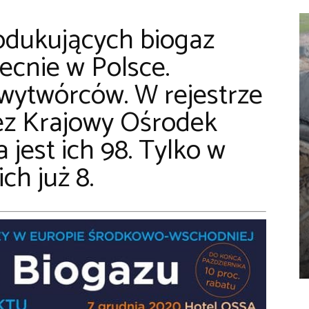
produkujących biogaz
becnie w Polsce.
ytwórców. W rejestrze
z Krajowy Ośrodek
 jest ich 98. Tylko w
ch już 8.