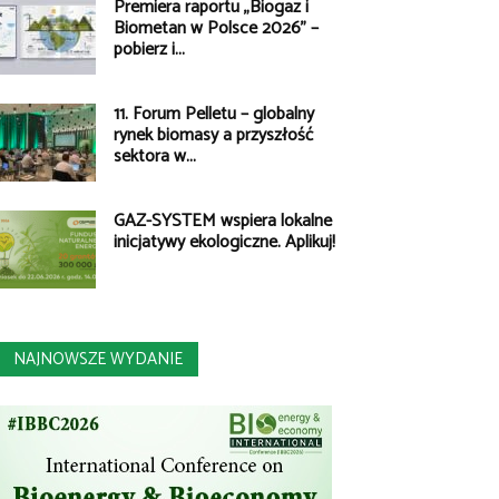
Premiera raportu „Biogaz i
Biometan w Polsce 2026” –
pobierz i...
11. Forum Pelletu – globalny
rynek biomasy a przyszłość
sektora w...
GAZ-SYSTEM wspiera lokalne
inicjatywy ekologiczne. Aplikuj!
NAJNOWSZE WYDANIE