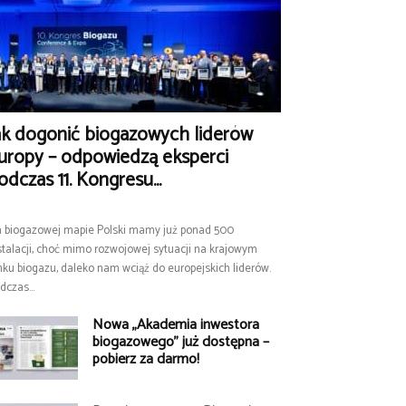
ak dogonić biogazowych liderów
uropy – odpowiedzą eksperci
odczas 11. Kongresu...
 biogazowej mapie Polski mamy już ponad 500
stalacji, choć mimo rozwojowej sytuacji na krajowym
nku biogazu, daleko nam wciąż do europejskich liderów.
dczas...
Nowa „Akademia inwestora
biogazowego” już dostępna –
pobierz za darmo!