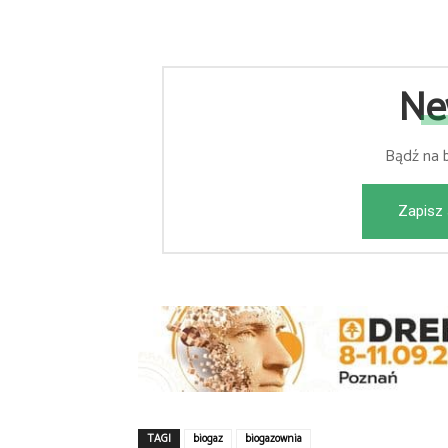
Ne
Bądź na 
Zapisz 
TAGI
biogaz
biogazownia