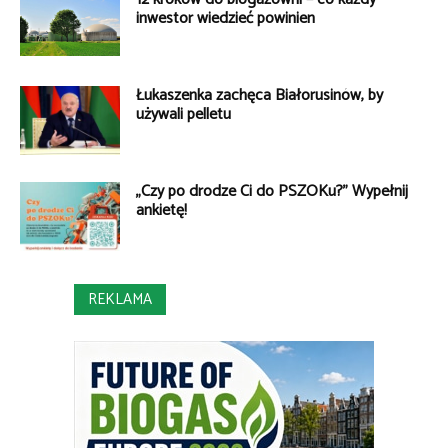
inwestor wiedzieć powinien
Łukaszenka zachęca Białorusinów, by
używali pelletu
„Czy po drodze Ci do PSZOKu?” Wypełnij
ankietę!
REKLAMA