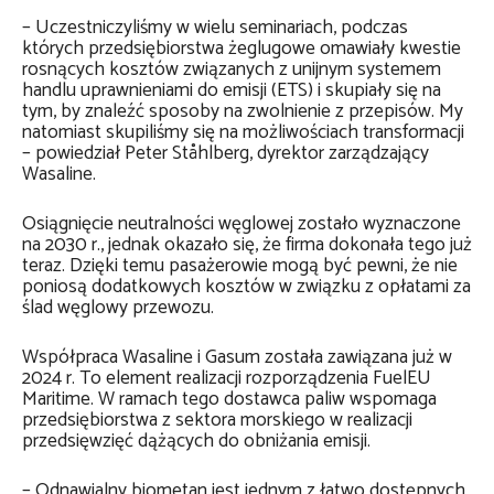
– Uczestniczyliśmy w wielu seminariach, podczas
których przedsiębiorstwa żeglugowe omawiały kwestie
rosnących kosztów związanych z unijnym systemem
handlu uprawnieniami do emisji (ETS) i skupiały się na
tym, by znaleźć sposoby na zwolnienie z przepisów. My
natomiast skupiliśmy się na możliwościach transformacji
– powiedział Peter Ståhlberg, dyrektor zarządzający
Wasaline.
Osiągnięcie neutralności węglowej zostało wyznaczone
na 2030 r., jednak okazało się, że firma dokonała tego już
teraz. Dzięki temu pasażerowie mogą być pewni, że nie
poniosą dodatkowych kosztów w związku z opłatami za
ślad węglowy przewozu.
Współpraca Wasaline i Gasum została zawiązana już w
2024 r. To element realizacji rozporządzenia FuelEU
Maritime. W ramach tego dostawca paliw wspomaga
przedsiębiorstwa z sektora morskiego w realizacji
przedsięwzięć dążących do obniżania emisji.
– Odnawialny biometan jest jednym z łatwo dostępnych