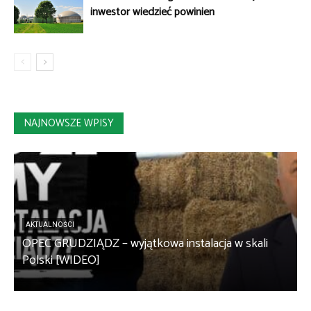
inwestor wiedzieć powinien
NAJNOWSZE WPISY
AKTUALNOŚCI
OPEC GRUDZIĄDZ – wyjątkowa instalacja w skali
S
Polski [WIDEO]
m