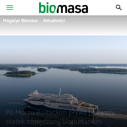
Magazyn
Magazyn Biomasa
Aktualności
Biomasa
Aktualności
bioLNG
Biometan
Wiadomości ze świata
Po Morzu Bałtyckim pływa pierwszy
statek napędzany biometanem