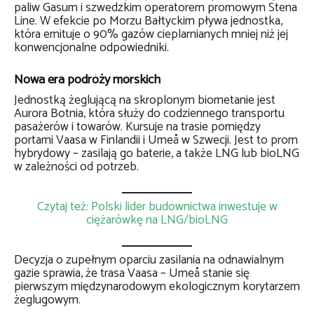
paliw Gasum i szwedzkim operatorem promowym Stena
Line. W efekcie po Morzu Bałtyckim pływa jednostka,
która emituje o 90% gazów cieplarnianych mniej niż jej
konwencjonalne odpowiedniki.
Nowa era podróży morskich
Jednostką żeglującą na skroplonym biometanie jest
Aurora Botnia, która służy do codziennego transportu
pasażerów i towarów. Kursuje na trasie pomiędzy
portami Vaasa w Finlandii i Umeå w Szwecji. Jest to prom
hybrydowy – zasilają go baterie, a także LNG lub bioLNG
w zależności od potrzeb.
Czytaj też: Polski lider budownictwa inwestuje w
ciężarówkę na LNG/bioLNG
Decyzja o zupełnym oparciu zasilania na odnawialnym
gazie sprawia, że trasa Vaasa – Umeå stanie się
pierwszym międzynarodowym ekologicznym korytarzem
żeglugowym.