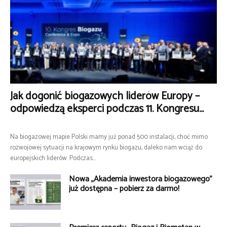
Jak dogonić biogazowych liderów Europy –
odpowiedzą eksperci podczas 11. Kongresu...
Na biogazowej mapie Polski mamy już ponad 500 instalacji, choć mimo
rozwojowej sytuacji na krajowym rynku biogazu, daleko nam wciąż do
europejskich liderów. Podczas...
Nowa „Akademia inwestora biogazowego”
już dostępna – pobierz za darmo!