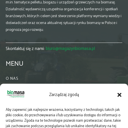
m.in. tematyce pelletu, biogazu i urządzeń grzewczych na biomasę.
Działalność wydawniczą uzupełnia organizacja konferencji i spotkań
branżowych, których celem jest stworzenie platformy wymiany wiedzy i
doświadczeń oraz ocena aktualnej sytuacji rynku biomasy w Polsce i
prognoza jego rozwoju.
Skontaktuj się z nami:
biuro@magazynbiomasa.pl
MENU
O NAS
KONTAKT
Zarządzaj zgodą
WSPÓŁPRACA
ZIELONA GMINA
Aby zapewnić jak najlepsze wrażenia, korzystamy z technologii, takich jak
PRENUMERATA
pliki cookie, do przechowywania i/lub uzyskiwania dostępu do informacji o
urządzeniu. Zgoda na te technologie pozwoli nam przetwarzać dane, takie
NEWSLETTER
jak zachowanie podczas przeglądania lub unikalne identyfikatory na tej