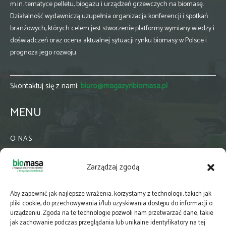
m.in. tematyce pelletu, biogazu i urządzeń grzewczych na biomasę.
Działalność wydawniczą uzupełnia organizacja konferencji i spotkań
branżowych, których celem jest stworzenie platformy wymiany wiedzy i
doświadczeń oraz ocena aktualnej sytuacji rynku biomasy w Polsce i
prognoza jego rozwoju.
Skontaktuj się z nami:
biuro@magazynbiomasa.pl
MENU
O NAS
KONTAKT
Zarządzaj zgodą
WSPÓŁPRACA
ZIELONA GMINA
Aby zapewnić jak najlepsze wrażenia, korzystamy z technologii, takich jak
PRENUMERATA
pliki cookie, do przechowywania i/lub uzyskiwania dostępu do informacji o
urządzeniu. Zgoda na te technologie pozwoli nam przetwarzać dane, takie
NEWSLETTER
jak zachowanie podczas przeglądania lub unikalne identyfikatory na tej