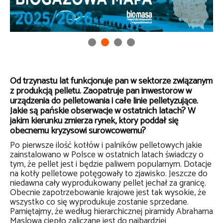
Od trzynastu lat funkcjonuje pan w sektorze związanym
z produkcją pelletu. Zaopatruje pan inwestorów w
urządzenia do pelletowania i całe linie pelletyzujące.
Jakie są pańskie obserwacje w ostatnich latach? W
jakim kierunku zmierza rynek, który poddał się
obecnemu kryzysowi surowcowemu?
Po pierwsze ilość kotłów i palników pelletowych jakie
zainstalowano w Polsce w ostatnich latach świadczy o
tym, że pellet jest i będzie paliwem popularnym. Dotacje
na kotły pelletowe potęgowały to zjawisko. Jeszcze do
niedawna cały wyprodukowany pellet jechał za granicę.
Obecnie zapotrzebowanie krajowe jest tak wysokie, że
wszystko co się wyprodukuje zostanie sprzedane.
Pamiętajmy, że według hierarchicznej piramidy Abrahama
Maslowa ciepło zaliczane jest do najbardziej