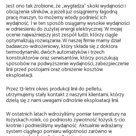
Jest ono tak zrobione, że „wygładza” skoki wydajności i
obciążenia silników, a jeżeli już osiągniemy łagodną
pracę maszyn, to możemy wtedy podnieść ich
wydajność. I w ten sposób osiągamy wysokie wydajności
w odniesieniu do zużytej energii elektrycznej. W mojej
ocenie najważniejszy jest zespół ludzi, którzy ciągle
optymalizują rozwiązania. W naszej firmie mamy dział
badawczo-wdrożeniowy, który składa się z doktora
termodynamiki, dwóch automatyków i trzech
konstruktorów oraz serwisantów, którzy poszukują
sposobów na podwyższenie wydajności, zabezpieczenie
linii przed postojami oraz obniżenie kosztów
eksploatacji.
Przez 13-letni okres produkcji linii do pelletu,
utrzymujemy stały kontakt z naszymi klientami, którzy
dzielą się z nami uwagami odnośnie eksploatacji linii.
W ostatnich latach wdrożyliśmy pomiar temperatury na
łożyskach rolek, co podniosło żywotność łożysk 5-cio
krotnie i podnieśliśmy wydajność. Aktualnie wdrażamy
system ciągłego pomiaru wilgotności zarówno w