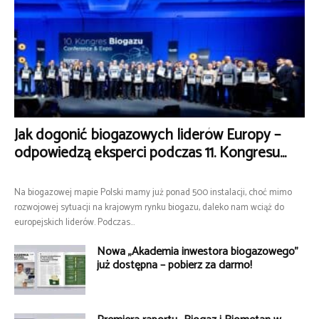
Jak dogonić biogazowych liderów Europy –
odpowiedzą eksperci podczas 11. Kongresu...
Na biogazowej mapie Polski mamy już ponad 500 instalacji, choć mimo
rozwojowej sytuacji na krajowym rynku biogazu, daleko nam wciąż do
europejskich liderów. Podczas...
Nowa „Akademia inwestora biogazowego”
już dostępna – pobierz za darmo!