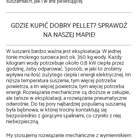
suszarniach, jak i w linii pelletującej.
GDZIE KUPIĆ DOBRY PELLET? SPRAWDŹ
NA NASZEJ MAPIE!
W suszarni bardzo ważna jest eksploatacja. W jednej
tonie mokrego surowca jest ok. 350 kg wody. Każdy
kilogram wody potrzebuje około 0,8 kW ciepła przez
godzinę, żeby odparować. Sposób, w jaki to zrobimy
wpływa na ilość zużytego ciepła i energii elektrycznej. Im
niższa temperatura suszenia, tym więcej potrzeba
powietrza, a im więcej powietrza, tym więcej potrzeba
energii. Rozwiązania mechaniczne są droższe w zakupie,
ale tańsze w eksploatacji, a rozwiązania pneumatyczne
odwrotnie. Do tej pory najbardziej popularną suszarnią
była bębnowa, w której trociny kontaktują się
bezpośrednio z gorącymi spalinami, co czyniło z niej
niebezpieczną.
My stosujemy rozwiązanie mechaniczne z wymiennikiem