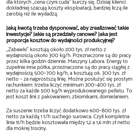
dla których „cena czyni cuda” kurczy się. Dzisiaj klienci
dokładniej szacują koszty eksploatacji, bardziej liczą ile
zarobią niż ile wydadzą.
Jaką kwotą trzeba dysponować, aby zrealizować takie
inwestycje? Jakie są przedziały cenowe? Jaka jest
proporcja kosztów do wydajności produkcyjnej?
„Zabawki” kosztują około 200 tys. zł netto z
wydajnością około 300 kg/h. Przeznaczone są do pracy
przez kilka godzin dziennie. Maszyny Labora. Energy to
zupełnie inna półka, przeznaczone są do pracy ciągłej z
wydajnością 500–700 kg/h, a kosztują ok. 300 tys. zł
netto – za najprostszą linię. Można posłużyć się prostym
rachunkiem: trzeba liczyć minimum 300–400 tys. zł
netto za każde 500 kg/h wyprodukowanego pelletu. To
jest koszt linii z pakowaniem, zbiornikami, domielaniem.
Za suszenie trzeba liczyć dodatkowo 600–800 tys. zł
netto za każdą 1 t/h suchego surowca. Czyli kompletna
linia 1t/h będzie kosztowała między 1,2 a 1,6 mln zł netto
dla mokrej trociny.