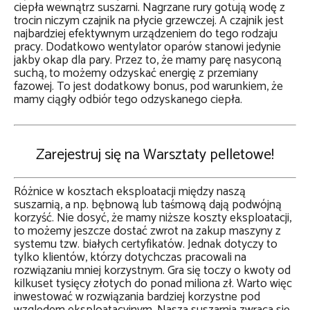
ciepła wewnątrz suszarni. Nagrzane rury gotują wodę z
trocin niczym czajnik na płycie grzewczej. A czajnik jest
najbardziej efektywnym urządzeniem do tego rodzaju
pracy. Dodatkowo wentylator oparów stanowi jedynie
jakby okap dla pary. Przez to, że mamy parę nasyconą
suchą, to możemy odzyskać energię z przemiany
fazowej. To jest dodatkowy bonus, pod warunkiem, że
mamy ciągły odbiór tego odzyskanego ciepła.
Zarejestruj się na Warsztaty pelletowe!
Różnice w kosztach eksploatacji między naszą
suszarnią, a np. bębnową lub taśmową dają podwójną
korzyść. Nie dosyć, że mamy niższe koszty eksploatacji,
to możemy jeszcze dostać zwrot na zakup maszyny z
systemu tzw. białych certyfikatów. Jednak dotyczy to
tylko klientów, którzy dotychczas pracowali na
rozwiązaniu mniej korzystnym. Gra się toczy o kwoty od
kilkuset tysięcy złotych do ponad miliona zł. Warto więc
inwestować w rozwiązania bardziej korzystne pod