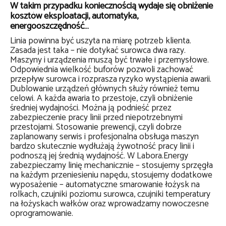
W takim przypadku koniecznością wydaje się obniżenie
kosztów eksploatacji, automatyka,
energooszczędność…
Linia powinna być uszyta na miarę potrzeb klienta.
Zasada jest taka – nie dotykać surowca dwa razy.
Maszyny i urządzenia muszą być trwałe i przemysłowe.
Odpowiednia wielkość buforów pozwoli zachować
przepływ surowca i rozprasza ryzyko wystąpienia awarii.
Dublowanie urządzeń głównych służy również temu
celowi. A każda awaria to przestoje, czyli obniżenie
średniej wydajności. Można ją podnieść przez
zabezpieczenie pracy linii przed niepotrzebnymi
przestojami. Stosowanie prewencji, czyli dobrze
zaplanowany serwis i profesjonalna obsługa maszyn
bardzo skutecznie wydłużają żywotność pracy linii i
podnoszą jej średnią wydajność. W Labora.Energy
zabezpieczamy linię mechanicznie – stosujemy sprzęgła
na każdym przeniesieniu napędu, stosujemy dodatkowe
wyposażenie – automatyczne smarowanie łożysk na
rolkach, czujniki poziomu surowca, czujniki temperatury
na łożyskach wałków oraz wprowadzamy nowoczesne
oprogramowanie.