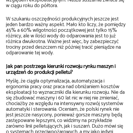
względem eksploatacyjnym. Nasza suszarnia zwraca się
w ciągu roku do półtora.
W szukaniu oszczędności produkcyjnych jeszcze jest
jeden bardzo ważny aspekt. Mało kto liczy, że pomiędzy
45% a 60% wilgotności początkowej jest tylko 15%
różnicy, ale w ilości wody do odparowania jest to już
różnica dwukrotna. Ważne jest więc, by zabezpieczyć
trociny przed deszczem niż później tracić pieniądze na
odparowanie tej wody.
Jak pan postrzega kierunki rozwoju rynku maszyn i
urządzeń do produkcji pelletu?
Myślę, że ciągła optymalizacja, automatyzacja i
ergonomia pracy oraz praca nad obniżaniem kosztów
eksploatacji to wyznaczniki dla kierunku rozwoju. Nie da
się zbudować maszyny i 60 lat nic w niej nie zmieniać,
chociażby ze względu na intensywny rozwój systemów
automatyki i sterowania. Oceniam, że polski rynek nie
jest jeszcze nasycony, ponieważ gorsze maszyny będą
zastępowane lepszymi, co widzimy na przykładzie
zarówno linii pelletujących, jak i suszarń. Dużo mówi się
o systemach przeciwpożarowych, a my jako jedyni