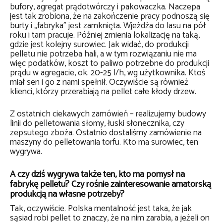
bufory, agregat prądotwórczy i pakowaczka. Naczepa
jest tak zrobiona, że na zakończenie pracy podnoszą się
burty i „fabryka” jest zamknięta. Wjeżdża do lasu na pół
roku i tam pracuje. Później zmienia lokalizację na taką,
gdzie jest kolejny surowiec. Jak widać, do produkcji
pelletu nie potrzeba hali, a w tym rozwiązaniu nie ma
więc podatków, koszt to paliwo potrzebne do produkcji
prądu w agregacie, ok. 20-25 l/h, wg użytkownika. Ktoś
miał sen i go z nami spełnił. Oczywiście są również
klienci, którzy przerabiają na pellet całe kłody drzew.
Z ostatnich ciekawych zamówień – realizujemy budowy
linii do pelletowania słomy, łuski słonecznika, czy
zepsutego zboża. Ostatnio dostaliśmy zamówienie na
maszyny do pelletowania torfu. Kto ma surowiec, ten
wygrywa.
A czy dziś wygrywa także ten, kto ma pomysł na
fabrykę pelletu? Czy rośnie zainteresowanie amatorską
produkcją na własne potrzeby?
Tak, oczywiście. Polska mentalność jest taka, że jak
sąsiad robi pellet to znaczy, że na nim zarabia, a jeżeli on