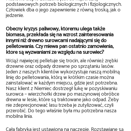
podstawowych potrzeb biologicznych i fizjologicznych.
Człowiek dba o jego zapewnienie z równą troską, jak o
jedzenie.
Obecny kryzys paliwowy, któremu ulega także
biomasa, przekłada się na wzrost zainteresowania
innymi niż drewno surowcami nadającymi się do
pelletowania. Czy miewa pan ostatnio zamówienia,
które są wyzwaniami ze względu na surowiec?
Wciąż najwięcej pelletuje się trocin, ale również zrębki
drzewne oraz odpady drzewne po sprzątaniu lasów.
Jeden z naszych klientów wykorzystuje naszą mobilną
linię do pelletowania, którą w krótkim czasie można
zainstalować w każdym miejscu, gdzie jest potrzebna.
Nasz klient z Niemiec dostrzegł lukę w pozyskiwaniu
surowca – wierzchołki drzew po maszynowej obróbce
drewna w lesie, które są traktowane jako odpad. Żeby
nie zdeprecjonować lasu trzeba je zutylizować, czyli
przerobić. Do tego właśnie była mu potrzebna nasza
mobilna linia.
Cała fabryka jest ustawiona na naczepie. Rozstawiane są