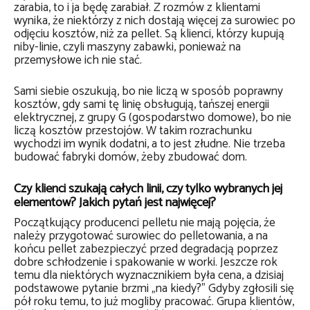
zarabia, to i ja będę zarabiał. Z rozmów z klientami
wynika, że niektórzy z nich dostają więcej za surowiec po
odjęciu kosztów, niż za pellet. Są klienci, którzy kupują
niby-linie, czyli maszyny zabawki, ponieważ na
przemysłowe ich nie stać.
Sami siebie oszukują, bo nie liczą w sposób poprawny
kosztów, gdy sami tę linię obsługują, tańszej energii
elektrycznej, z grupy G (gospodarstwo domowe), bo nie
liczą kosztów przestojów. W takim rozrachunku
wychodzi im wynik dodatni, a to jest złudne. Nie trzeba
budować fabryki domów, żeby zbudować dom.
Czy klienci szukają całych linii, czy tylko wybranych jej
elementów? Jakich pytań jest najwięcej?
Początkujący producenci pelletu nie mają pojęcia, że
należy przygotować surowiec do pelletowania, a na
końcu pellet zabezpieczyć przed degradacją poprzez
dobre schłodzenie i spakowanie w worki. Jeszcze rok
temu dla niektórych wyznacznikiem była cena, a dzisiaj
podstawowe pytanie brzmi „na kiedy?” Gdyby zgłosili się
pół roku temu, to już mogliby pracować. Grupa klientów,