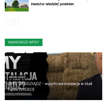
inwestor wiedzieć powinien
NAJNOWSZE WPISY
AKTUALNOŚCI
OPEC GRUDZIĄDZ – wyjątkowa instalacja w skali
S
Polski [WIDEO]
m