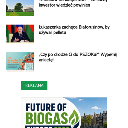
inwestor wiedzieć powinien
Łukaszenka zachęca Białorusinów, by
używali pelletu
„Czy po drodze Ci do PSZOKu?” Wypełnij
ankietę!
REKLAMA