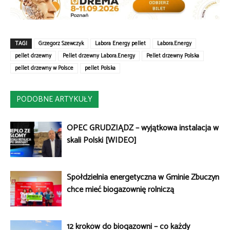
TAGI
Grzegorz Szewczyk
Labora Energy pellet
Labora.Energy
pellet drzewny
Pellet drzewny Labora.Energy
Pellet drzewny Polska
pellet drzewny w Polsce
pellet Polska
PODOBNE ARTYKUŁY
OPEC GRUDZIĄDZ – wyjątkowa instalacja w
skali Polski [WIDEO]
Spółdzielnia energetyczna w Gminie Zbuczyn
chce mieć biogazownię rolniczą
12 kroków do biogazowni – co każdy