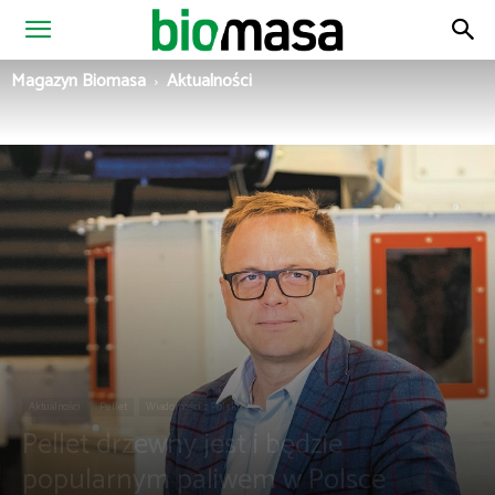
Magazyn
Magazyn Biomasa
Aktualności
Biomasa
Aktualności
Pellet
Wiadomości z Polski
Pellet drzewny jest i będzie
popularnym paliwem w Polsce