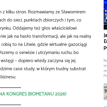
 z kilku stron. Rozmawiamy ze Sławomirem
 do sieci, punktach zbiorczych i tym, co
rynku. Oddajemy też głos właścicielowi
J
ie jak na hasło transformacji, ale jak na realny
E
robią to na Litwie, gdzie wirtualne gazociągi
p
Piszemy o serwisie i utrzymaniu ruchu, bo
u wstęgi – dopiero wtedy zaczyna się jej
Na
in
dzime case study, w którym trudny substrat
ry
 biznesu.
Po
IĘ NA KONGRES BIOMETANU 2026!