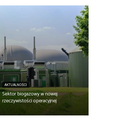
AKTUALNOŚCI
AKTUALNOŚCI
Sektor biogazowy w nowej
OPEC GRUDZIĄ
rzeczywistości operacyjnej
instalacja w ska