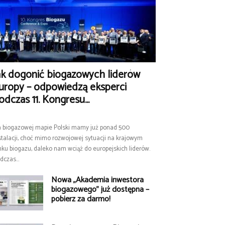
ak dogonić biogazowych liderów
uropy – odpowiedzą eksperci
odczas 11. Kongresu...
 biogazowej mapie Polski mamy już ponad 500
stalacji, choć mimo rozwojowej sytuacji na krajowym
nku biogazu, daleko nam wciąż do europejskich liderów.
dczas...
Nowa „Akademia inwestora
biogazowego” już dostępna –
pobierz za darmo!