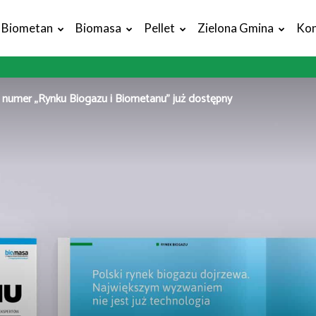
Biometan
Biomasa
Pellet
Zielona Gmina
Kon
numer „Rynku Biogazu i Biometanu” już dostępny