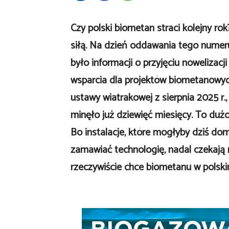
Czy polski biometan straci kolejny ro
siłą. Na dzień oddawania tego numer
było informacji o przyjęciu nowelizac
wsparcia dla projektów biometanowy
ustawy wiatrakowej z sierpnia 2025 r.,
minęło już dziewięć miesięcy. To dużo 
Bo instalacje, które mogłyby dziś dom
zamawiać technologię, nadal czekają
rzeczywiście chce biometanu w polsk