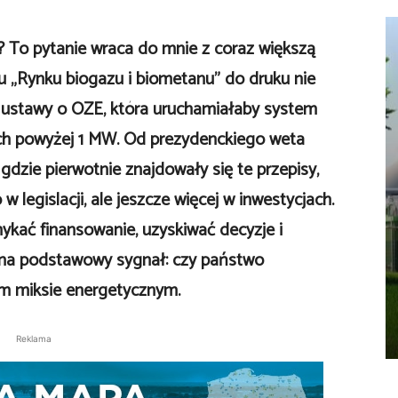
k? To pytanie wraca do mnie z coraz większą
u „Rynku biogazu i biometanu” do druku nie
ji ustawy o OZE, która uruchamiałaby system
ch powyżej 1 MW. Od prezydenckiego weta
 gdzie pierwotnie znajdowały się te przepisy,
w legislacji, ale jeszcze więcej w inwestycjach.
ykać finansowanie, uzyskiwać decyzje i
 na podstawowy sygnał: czy państwo
im miksie energetycznym.
Reklama