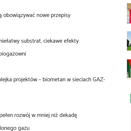
ą obowiązywać nowe przepisy
iełatwy substrat, ciekawe efekty
biogazowni
lejka projektów – biometan w sieciach GAZ-
 pełen rozwój w mniej niż dekadę
elonego gazu