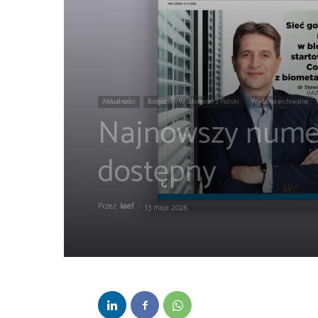
Aktualności
Biogaz
Wiadomości z Polski
Wydania archiwalne
Najnowszy numer
dostępny
Przez
kaef
-
13 maja 2026