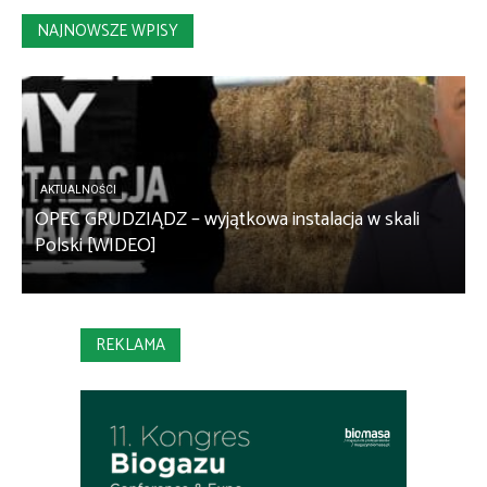
NAJNOWSZE WPISY
AKTUALNOŚCI
OPEC GRUDZIĄDZ – wyjątkowa instalacja w skali
S
Polski [WIDEO]
m
REKLAMA