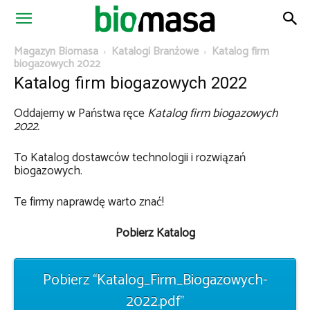
Magazyn
Magazyn Biomasa
Katalogi Branżowe
Katalog firm
biogazowych 2022
Katalog firm biogazowych 2022
Biomasa
Oddajemy w Państwa ręce
Katalog firm biogazowych
2022.
To Katalog dostawców technologii i rozwiązań
biogazowych.
Te firmy naprawdę warto znać!
Pobierz Katalog
Pobierz “Katalog_Firm_Biogazowych-
2022.pdf”