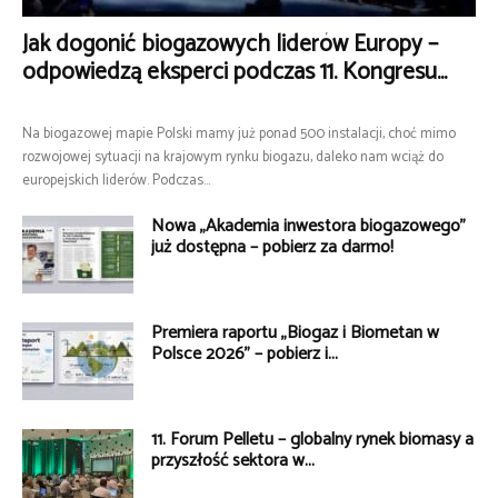
Jak dogonić biogazowych liderów Europy –
odpowiedzą eksperci podczas 11. Kongresu...
Na biogazowej mapie Polski mamy już ponad 500 instalacji, choć mimo
rozwojowej sytuacji na krajowym rynku biogazu, daleko nam wciąż do
europejskich liderów. Podczas...
Nowa „Akademia inwestora biogazowego”
już dostępna – pobierz za darmo!
Premiera raportu „Biogaz i Biometan w
Polsce 2026” – pobierz i...
11. Forum Pelletu – globalny rynek biomasy a
przyszłość sektora w...