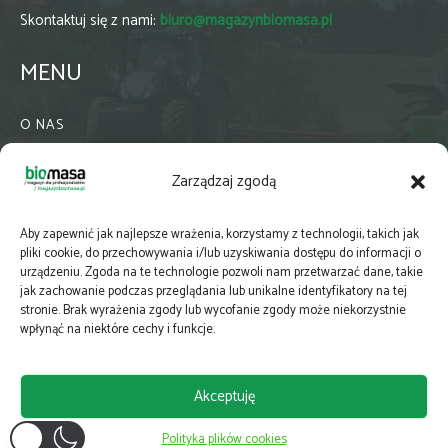
Skontaktuj się z nami:
biuro@magazynbiomasa.pl
MENU
O NAS
KONTAKT
Zarządzaj zgodą
WSPÓŁPRACA
ZIELONA GMINA
Aby zapewnić jak najlepsze wrażenia, korzystamy z technologii, takich jak
PRENUMERATA
pliki cookie, do przechowywania i/lub uzyskiwania dostępu do informacji o
urządzeniu. Zgoda na te technologie pozwoli nam przetwarzać dane, takie
NEWSLETTER
jak zachowanie podczas przeglądania lub unikalne identyfikatory na tej
MAPY
stronie. Brak wyrażenia zgody lub wycofanie zgody może niekorzystnie
wpłynąć na niektóre cechy i funkcje.
E-WYDANIE
KATALOGI BRANŻOWE
Akceptuję
POLITYKA PRYWATNOŚCI
Polityka plików cookies