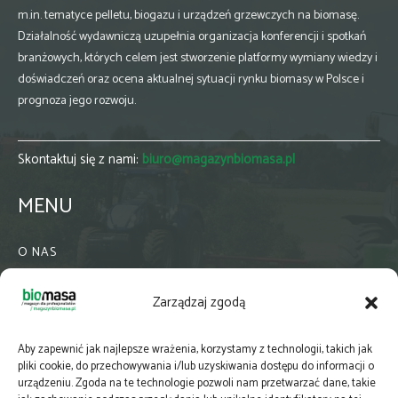
m.in. tematyce pelletu, biogazu i urządzeń grzewczych na biomasę.
Działalność wydawniczą uzupełnia organizacja konferencji i spotkań
branżowych, których celem jest stworzenie platformy wymiany wiedzy i
doświadczeń oraz ocena aktualnej sytuacji rynku biomasy w Polsce i
prognoza jego rozwoju.
Skontaktuj się z nami:
biuro@magazynbiomasa.pl
MENU
O NAS
KONTAKT
Zarządzaj zgodą
WSPÓŁPRACA
ZIELONA GMINA
Aby zapewnić jak najlepsze wrażenia, korzystamy z technologii, takich jak
PRENUMERATA
pliki cookie, do przechowywania i/lub uzyskiwania dostępu do informacji o
urządzeniu. Zgoda na te technologie pozwoli nam przetwarzać dane, takie
NEWSLETTER