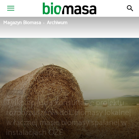
Magazyn
Magazyn Biomasa
Archiwum
Biomasa
Archiwum
Tylko do jutra konsultacje projektu
rozporządzenia dot. biomasy lokalnej
w łącznej masie biomasy spalanej w
instalacjach OZE