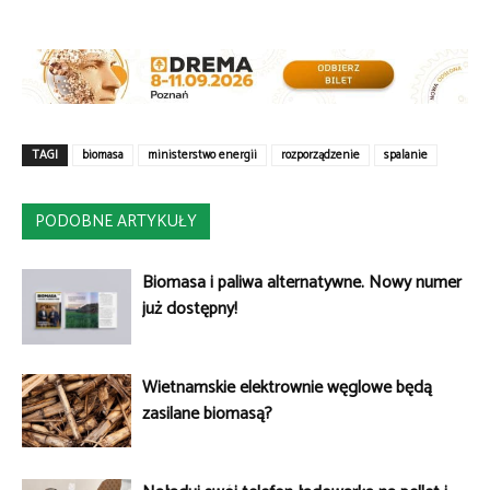
TAGI
biomasa
ministerstwo energii
rozporządzenie
spalanie
PODOBNE ARTYKUŁY
Biomasa i paliwa alternatywne. Nowy numer
już dostępny!
Wietnamskie elektrownie węglowe będą
zasilane biomasą?