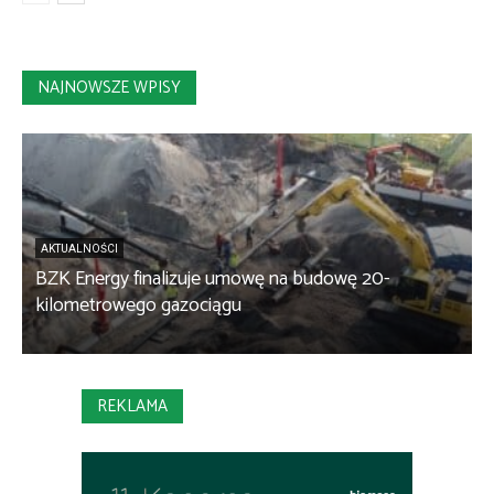
NAJNOWSZE WPISY
AKTUALNOŚCI
BZK Energy finalizuje umowę na budowę 20-
kilometrowego gazociągu
B
REKLAMA