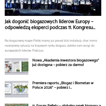
Jak dogonić biogazowych liderów Europy –
odpowiedzą eksperci podczas 11. Kongresu...
Na biogazowej mapie Polski mamy już ponad 500 instalacji, choć mimo
rozwojowej sytuacji na krajowym rynku biogazu, daleko nam wciąż do
europejskich liderów. Podczas...
Nowa „Akademia inwestora biogazowego”
już dostępna – pobierz za darmo!
Premiera raportu „Biogaz i Biometan w
Polsce 2026” – pobierz i...
11. Forum Pelletu – globalny rynek biomasy a