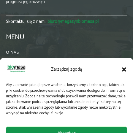
prognoza jego rozwoju.
Skontaktuj się z nami:
biuro@magazynbiomasa.pl
MENU
O NAS
KONTAKT
Zarządzaj zgodą
WSPÓŁPRACA
ZIELONA GMINA
Aby zapewnić jak najlepsze wrażenia, korzystamy z technologii, takich jak
PRENUMERATA
pliki cookie, do przechowywania i/lub uzyskiwania dostępu do informacji o
urządzeniu. Zgoda na te technologie pozwoli nam przetwarzać dane, takie
NEWSLETTER
jak zachowanie podczas przeglądania lub unikalne identyfikatory na tej
MAPY
stronie. Brak wyrażenia zgody lub wycofanie zgody może niekorzystnie
wpłynąć na niektóre cechy i funkcje.
E-WYDANIE
KATALOGI BRANŻOWE
POLITYKA PRYWATNOŚCI