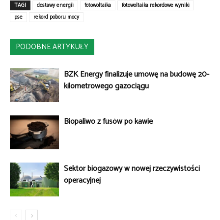
TAGI
dostawy energii
fotowoltaika
fotowoltaika rekordowe wyniki
pse
rekord poboru mocy
PODOBNE ARTYKUŁY
BZK Energy finalizuje umowę na budowę 20-
kilometrowego gazociągu
Biopaliwo z fusów po kawie
Sektor biogazowy w nowej rzeczywistości
operacyjnej