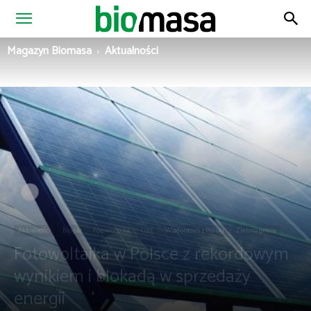
Magazyn
Magazyn Biomasa
Aktualności
Biomasa
Aktualności
Biogaz
Fotowoltaika
OZE
Wiadomości z Polski
Zielona gmina
Fotowoltaika w Polsce z rekordowym
wynikiem i blokadą w sprzedaży
energii