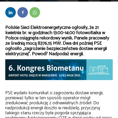
Przez
Daria Lisiecka
-
25 kwietnia 2023
Polskie Sieci Elektroenergetyczne ogłosiły, że 21
kwietnia br. w godzinach 13:00-14:00 fotowoltaika w
Polsce osiągnęła rekordowy wynik. Panele pracowały
ze średnią mocą 8376,15 MW. Dwa dni później PSE
ogłosiło „zagrożenie bezpieczeństwa dostaw energii
elektrycznej”. Powód? Nadpodaż energii.
PSE wydało komunikat o zagrożeniu dostaw energii,
ponieważ tylko w ten sposób operator mógł
zredukować produkcję z odnawialnych źródeł. Do
nadprodukcji energii doszło w niedzielę, przyczyną
takiego stanu rzeczy była pogoda sprzyjająca