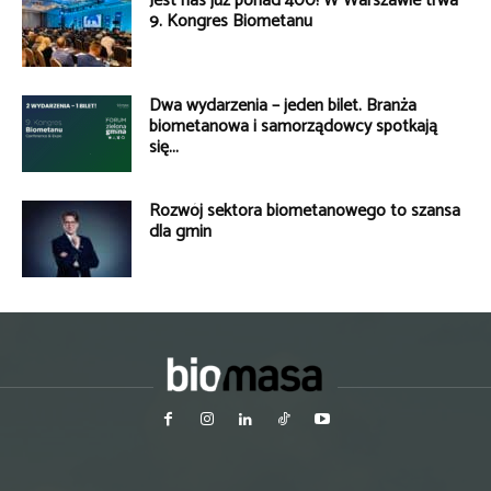
Jest nas już ponad 400! W Warszawie trwa
9. Kongres Biometanu
Dwa wydarzenia – jeden bilet. Branża
biometanowa i samorządowcy spotkają
się...
Rozwój sektora biometanowego to szansa
dla gmin