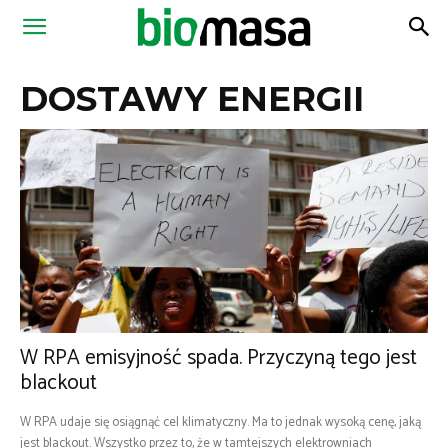
Magazyn
DOSTAWY ENERGII
Biomasa
W RPA emisyjność spada. Przyczyną tego jest
blackout
W RPA udaje się osiągnąć cel klimatyczny. Ma to jednak wysoką cenę, jaką
jest blackout. Wszystko przez to, że w tamtejszych elektrowniach