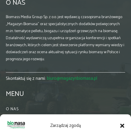
O NAS
Biomass Media Group Sp. z o.o. jest wydawcą czasopisma branżowego
„Magazyn Biomasa” oraz specjalistycznych dodatków poświęconych
m.in. tematyce pelletu, biogazu i urządzeń grzewczych na biomasę.
Działalność wydawniczą uzupełnia organizacja konferencji i spotkań
branżowych, których celem jest stworzenie platformy wymiany wiedzy i
doświadczeń oraz ocena aktualnej sytuacji rynku biomasy w Polsce i
prognoza jego rozwoju.
Skontaktuj się z nami:
biuro@magazynbiomasa.pl
MENU
O NAS
KONTAKT
Zarządzaj zgodą
WSPÓŁPRACA