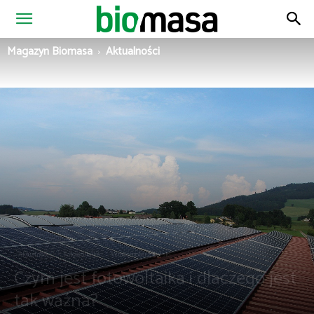
Magazyn
Magazyn Biomasa
Aktualności
Biomasa
Aktualności
Fotowoltaika
Wiadomości z Polski
Czym jest fotowoltaika i dlaczego jest
tak ważna?