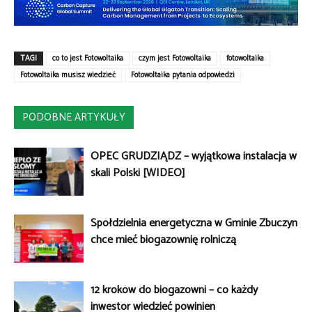
TAGI
co to jest Fotowoltaika
czym jest Fotowoltaika
fotowoltaika
Fotowoltaika musisz wiedzieć
Fotowoltaika pytania odpowiedzi
PODOBNE ARTYKUŁY
OPEC GRUDZIĄDZ – wyjątkowa instalacja w
skali Polski [WIDEO]
Spółdzielnia energetyczna w Gminie Zbuczyn
chce mieć biogazownię rolniczą
12 kroków do biogazowni – co każdy
inwestor wiedzieć powinien