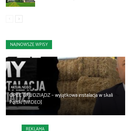
NAJNOWSZE WPISY
AKTUALNOŚCI
OPEC GRUDZIĄDZ – wyjątkowa instalacja w skali
S
Polski [WIDEO]
m
REKLAMA