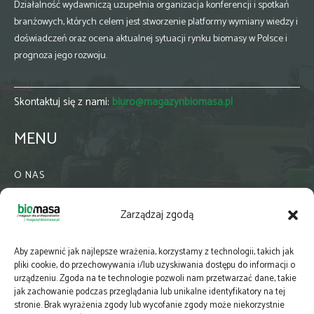
Działalność wydawniczą uzupełnia organizacja konferencji i spotkań
branżowych, których celem jest stworzenie platformy wymiany wiedzy i
doświadczeń oraz ocena aktualnej sytuacji rynku biomasy w Polsce i
prognoza jego rozwoju.
Skontaktuj się z nami:
biuro@magazynbiomasa.pl
MENU
O NAS
KONTAKT
Zarządzaj zgodą
WSPÓŁPRACA
ZIELONA GMINA
Aby zapewnić jak najlepsze wrażenia, korzystamy z technologii, takich jak
PRENUMERATA
pliki cookie, do przechowywania i/lub uzyskiwania dostępu do informacji o
urządzeniu. Zgoda na te technologie pozwoli nam przetwarzać dane, takie
NEWSLETTER
jak zachowanie podczas przeglądania lub unikalne identyfikatory na tej
MAPY
stronie. Brak wyrażenia zgody lub wycofanie zgody może niekorzystnie