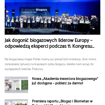
Jak dogonić biogazowych liderów Europy –
odpowiedzą eksperci podczas 11. Kongresu...
Na biogazowej mapie Polski mamy już ponad 500 instalacji, choć mimo
rozwojowej sytuacji na krajowym rynku biogazu, daleko nam wciąż do
europejskich liderów. Podczas...
Nowa „Akademia inwestora biogazowego”
już dostępna – pobierz za darmo!
Premiera raportu „Biogaz i Biometan w