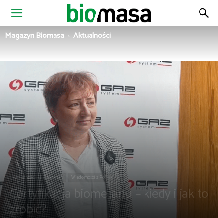
Magazyn
Magazyn Biomasa
Aktualności
Biomasa
Aktualności
Biometan
Wiadomości z Polski
Certyfikacja biometanu – kiedy i jak to
zrobić?