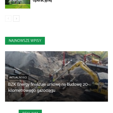
operacyjnej
NAJNOWSZE WPISY
AKTUALNOŚCI
BZK Energy finalizuje umowę na budowę 20-
kilometrowego gazociągu
B