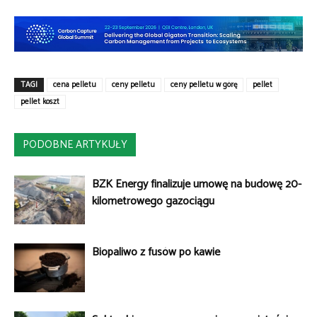
TAGI
cena pelletu
ceny pelletu
ceny pelletu w górę
pellet
pellet koszt
PODOBNE ARTYKUŁY
BZK Energy finalizuje umowę na budowę 20-
kilometrowego gazociągu
Biopaliwo z fusów po kawie