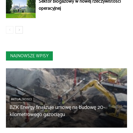
Sektor biogazowy w nowej rzeczywistości
operacyjnej
NAJNOWSZE WPISY
AKTUALNOŚCI
BZK Energy finalizuje umowę na budowę 20-
kilometrowego gazociągu
B