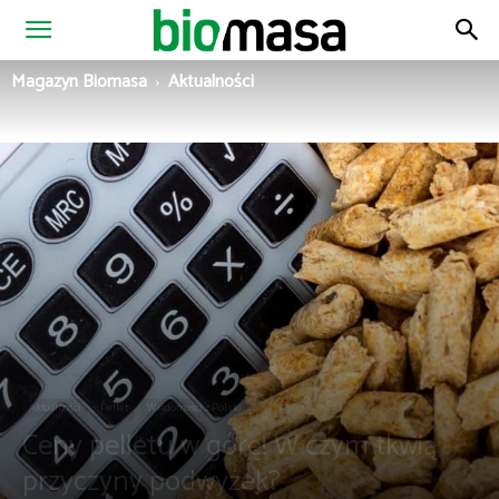
Magazyn
Magazyn Biomasa
Aktualności
Biomasa
Aktualności
Pellet
Wiadomości z Polski
Ceny pelletu w górę! W czym tkwią
przyczyny podwyżek?