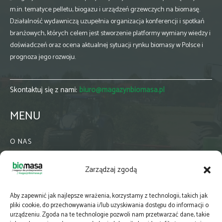
m.in. tematyce pelletu, biogazu i urządzeń grzewczych na biomasę.
Działalność wydawniczą uzupełnia organizacja konferencji i spotkań
branżowych, których celem jest stworzenie platformy wymiany wiedzy i
doświadczeń oraz ocena aktualnej sytuacji rynku biomasy w Polsce i
prognoza jego rozwoju.
Skontaktuj się z nami:
biuro@magazynbiomasa.pl
MENU
O NAS
KONTAKT
Zarządzaj zgodą
WSPÓŁPRACA
ZIELONA GMINA
Aby zapewnić jak najlepsze wrażenia, korzystamy z technologii, takich jak
PRENUMERATA
pliki cookie, do przechowywania i/lub uzyskiwania dostępu do informacji o
urządzeniu. Zgoda na te technologie pozwoli nam przetwarzać dane, takie
NEWSLETTER