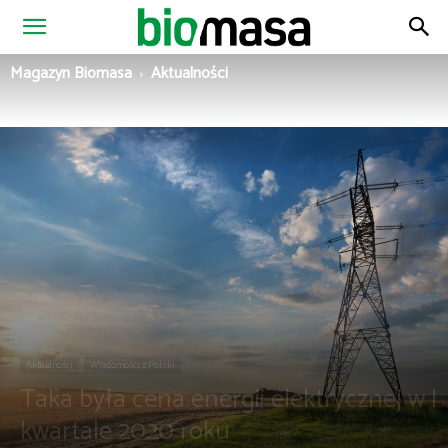
Magazyn
Magazyn Biomasa
Aktualności
Biomasa
Aktualności
Wiadomości z Polski
Taka była cena energii elektrycznej w I
kwartale 2020 roku