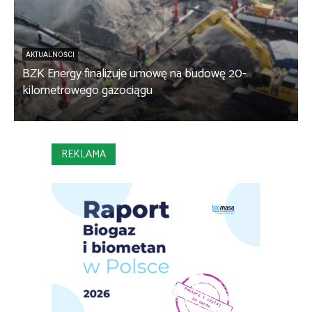
AKTUALNOŚCI
BZK Energy finalizuje umowę na budowę 20-
kilometrowego gazociągu
B
REKLAMA