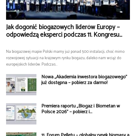
Jak dogonić biogazowych liderów Europy –
odpowiedzą eksperci podczas 11. Kongresu...
Na biogazowej mapie Polski mamy już ponad 500 instalacji, choć mimo
rozwojowej sytuacji na krajowym rynku biogazu, daleko nam wciąż do
europejskich liderów. Podczas...
Nowa „Akademia inwestora biogazowego”
już dostępna – pobierz za darmo!
Premiera raportu „Biogaz i Biometan w
Polsce 2026” – pobierz i...
11. Forum Pelletu – globalny rynek biomasy a