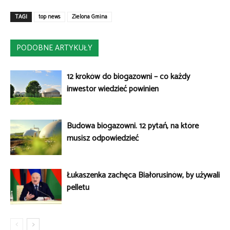
TAGI
top news
Zielona Gmina
PODOBNE ARTYKUŁY
12 kroków do biogazowni – co każdy
inwestor wiedzieć powinien
Budowa biogazowni. 12 pytań, na które
musisz odpowiedzieć
Łukaszenka zachęca Białorusinów, by używali
pelletu