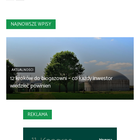
NAJNOWSZE WPISY
AKTUALNOŚCI
12 kroków do biogazowni – co każdy inwestor
B
wiedzieć powinien
REKLAMA