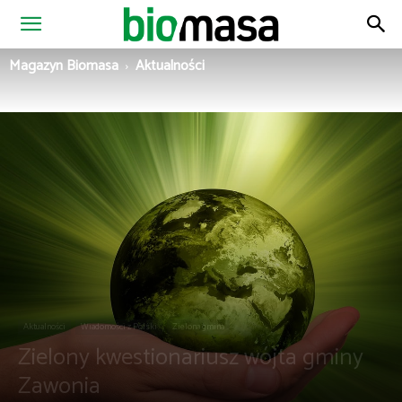
Magazyn
Magazyn Biomasa
Aktualności
Biomasa
Aktualności
Wiadomości z Polski
Zielona gmina
Zielony kwestionariusz wójta gminy
Zawonia