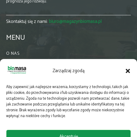
prognoza jego rozwoju.
Skontaktuj się z nami:
biuro@magazynbiomasa.pl
MENU
O NAS
KONTAKT
Zarządzaj zgodą
WSPÓŁPRACA
ZIELONA GMINA
Aby zapewnić jak najlepsze wrażenia, korzystamy z technologii, takich jak
PRENUMERATA
pliki cookie, do przechowywania i/lub uzyskiwania dostępu do informacji o
urządzeniu. Zgoda na te technologie pozwoli nam przetwarzać dane, takie
NEWSLETTER
jak zachowanie podczas przeglądania lub unikalne identyfikatory na tej
MAPY
stronie. Brak wyrażenia zgody lub wycofanie zgody może niekorzystnie
wpłynąć na niektóre cechy i funkcje.
E-WYDANIE
KATALOGI BRANŻOWE
Akceptuję
POLITYKA PRYWATNOŚCI