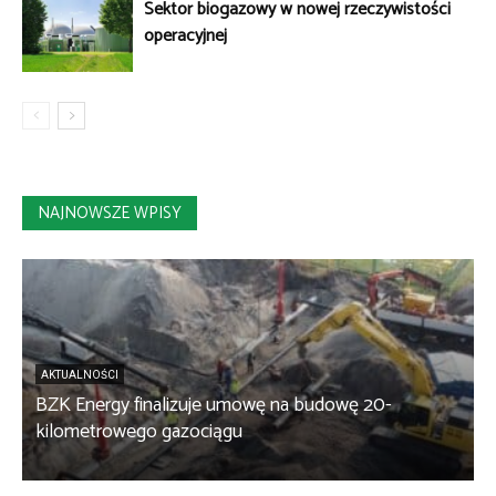
Sektor biogazowy w nowej rzeczywistości
operacyjnej
NAJNOWSZE WPISY
AKTUALNOŚCI
BZK Energy finalizuje umowę na budowę 20-
kilometrowego gazociągu
B