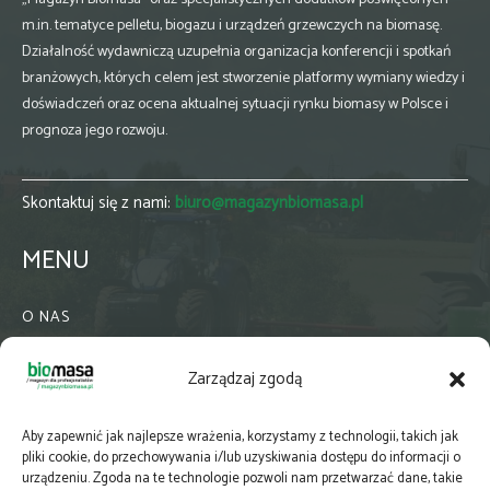
m.in. tematyce pelletu, biogazu i urządzeń grzewczych na biomasę.
Działalność wydawniczą uzupełnia organizacja konferencji i spotkań
branżowych, których celem jest stworzenie platformy wymiany wiedzy i
doświadczeń oraz ocena aktualnej sytuacji rynku biomasy w Polsce i
prognoza jego rozwoju.
Skontaktuj się z nami:
biuro@magazynbiomasa.pl
MENU
O NAS
KONTAKT
Zarządzaj zgodą
WSPÓŁPRACA
ZIELONA GMINA
Aby zapewnić jak najlepsze wrażenia, korzystamy z technologii, takich jak
PRENUMERATA
pliki cookie, do przechowywania i/lub uzyskiwania dostępu do informacji o
urządzeniu. Zgoda na te technologie pozwoli nam przetwarzać dane, takie
NEWSLETTER