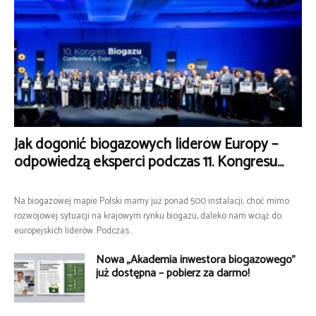
Jak dogonić biogazowych liderów Europy –
odpowiedzą eksperci podczas 11. Kongresu...
Na biogazowej mapie Polski mamy już ponad 500 instalacji, choć mimo
rozwojowej sytuacji na krajowym rynku biogazu, daleko nam wciąż do
europejskich liderów. Podczas...
Nowa „Akademia inwestora biogazowego”
już dostępna – pobierz za darmo!