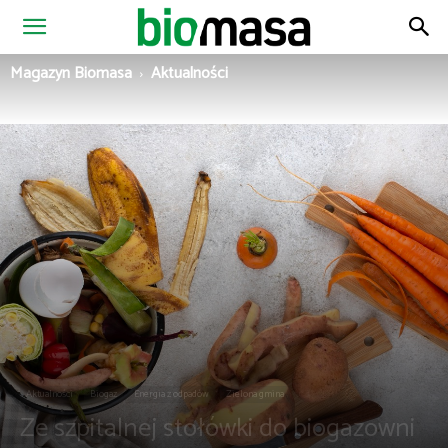
Magazyn
Magazyn Biomasa
Aktualności
Biomasa
Aktualności
Biogaz
Energia z odpadów
Zielona gmina
Ze szpitalnej stołówki do biogazowni