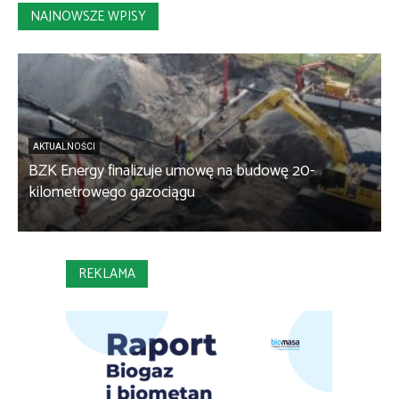
NAJNOWSZE WPISY
AKTUALNOŚCI
BZK Energy finalizuje umowę na budowę 20-
kilometrowego gazociągu
B
REKLAMA