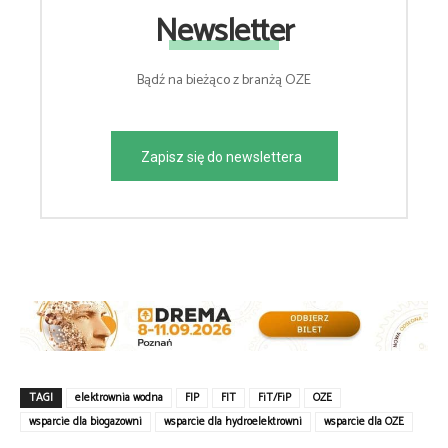
Newsletter
Bądź na bieżąco z branżą OZE
Zapisz się do newslettera
TAGI
elektrownia wodna
FIP
FIT
FiT/FiP
OZE
wsparcie dla biogazowni
wsparcie dla hydroelektrowni
wsparcie dla OZE