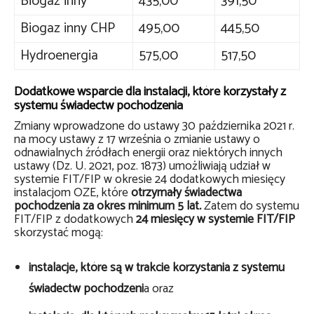
Biogaz inny
435,00
391,50
Biogaz inny CHP
495,00
445,50
Hydroenergia
575,00
517,50
Dodatkowe wsparcie dla instalacji, które korzystały z
systemu świadectw pochodzenia
Zmiany wprowadzone do ustawy 30 października 2021 r.
na mocy ustawy z 17 września o zmianie ustawy o
odnawialnych źródłach energii oraz niektórych innych
ustawy (Dz. U. 2021, poz. 1873) umożliwiają udział w
systemie FIT/FIP w okresie 24 dodatkowych miesięcy
instalacjom OZE, które
otrzymały świadectwa
pochodzenia za okres minimum 5 lat
.
Zatem do systemu
FIT/FIP z dodatkowych
24 miesięcy w systemie FIT/FIP
skorzystać mogą:
instalacje, które są w trakcie korzystania z systemu
świadectw pochodzeni
a oraz