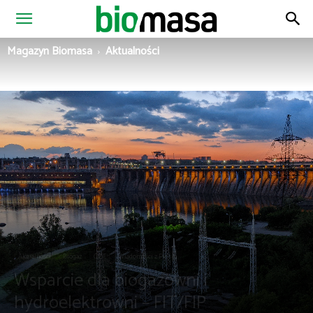
Magazyn
Magazyn Biomasa
Aktualności
Biomasa
Aktualności
Biogaz
OZE
Wiadomości z Polski
Wsparcie dla biogazowni i
hydroelektrowni – FIT/FIP