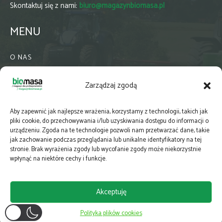
Skontaktuj się z nami:
biuro@magazynbiomasa.pl
MENU
O NAS
KONTAKT
Zarządzaj zgodą
WSPÓŁPRACA
ZIELONA GMINA
Aby zapewnić jak najlepsze wrażenia, korzystamy z technologii, takich jak
PRENUMERATA
pliki cookie, do przechowywania i/lub uzyskiwania dostępu do informacji o
urządzeniu. Zgoda na te technologie pozwoli nam przetwarzać dane, takie
NEWSLETTER
jak zachowanie podczas przeglądania lub unikalne identyfikatory na tej
MAPY
stronie. Brak wyrażenia zgody lub wycofanie zgody może niekorzystnie
wpłynąć na niektóre cechy i funkcje.
E-WYDANIE
KATALOGI BRANŻOWE
Akceptuję
POLITYKA PRYWATNOŚCI
Polityka plików cookies