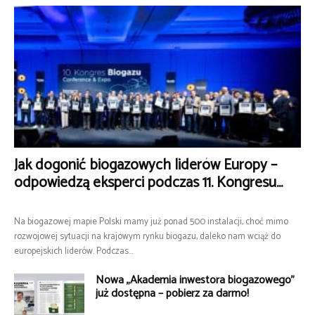
Jak dogonić biogazowych liderów Europy –
odpowiedzą eksperci podczas 11. Kongresu...
Na biogazowej mapie Polski mamy już ponad 500 instalacji, choć mimo
rozwojowej sytuacji na krajowym rynku biogazu, daleko nam wciąż do
europejskich liderów. Podczas...
Nowa „Akademia inwestora biogazowego”
już dostępna – pobierz za darmo!