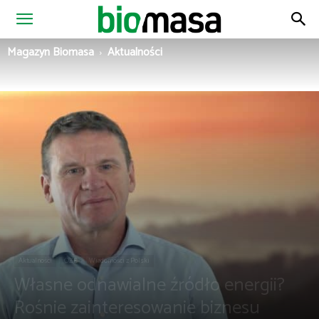
Magazyn
Magazyn Biomasa
Aktualności
Biomasa
Aktualności
OZE
Wiadomości z Polski
Własne odnawialne źródło energii?
Rośnie zainteresowanie biznesu