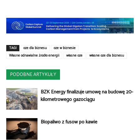
TAGI
oze dla biznesu
oze w biznesie
Własne odnawialne źródło energii
własne oze
własne oze dla biznesu
PODOBNE ARTYKUŁY
BZK Energy finalizuje umowę na budowę 20-
kilometrowego gazociągu
Biopaliwo z fusów po kawie