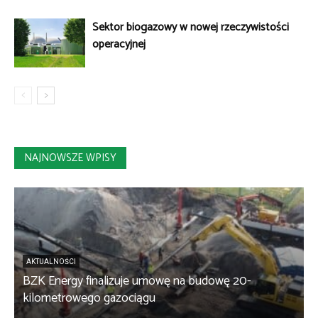
Sektor biogazowy w nowej rzeczywistości
operacyjnej
NAJNOWSZE WPISY
AKTUALNOŚCI
BZK Energy finalizuje umowę na budowę 20-
kilometrowego gazociągu
B