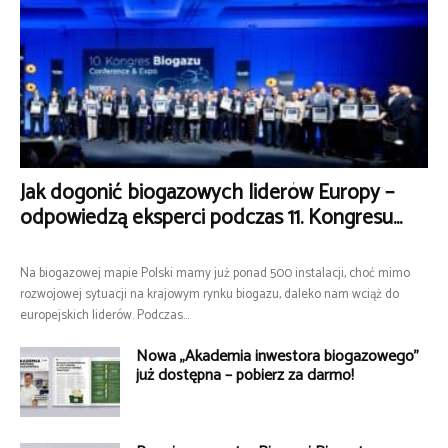
Jak dogonić biogazowych liderów Europy –
odpowiedzą eksperci podczas 11. Kongresu...
Na biogazowej mapie Polski mamy już ponad 500 instalacji, choć mimo
rozwojowej sytuacji na krajowym rynku biogazu, daleko nam wciąż do
europejskich liderów. Podczas...
Nowa „Akademia inwestora biogazowego”
już dostępna – pobierz za darmo!