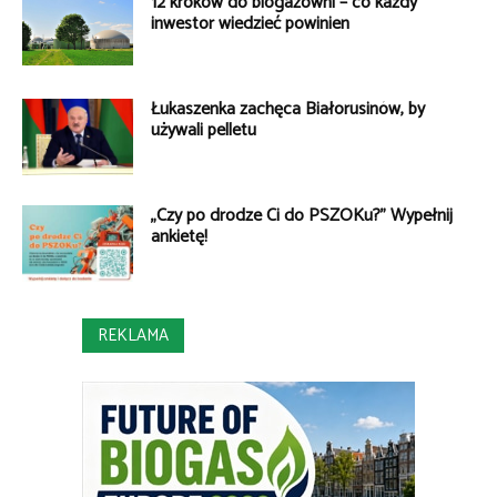
12 kroków do biogazowni – co każdy
inwestor wiedzieć powinien
Łukaszenka zachęca Białorusinów, by
używali pelletu
„Czy po drodze Ci do PSZOKu?” Wypełnij
ankietę!
REKLAMA