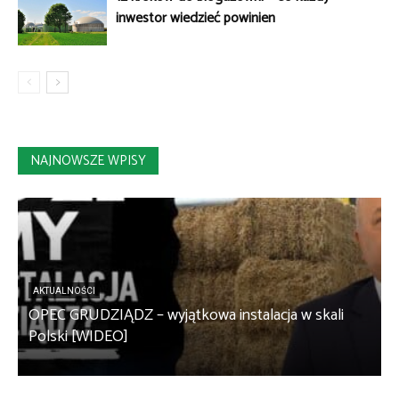
inwestor wiedzieć powinien
NAJNOWSZE WPISY
AKTUALNOŚCI
OPEC GRUDZIĄDZ – wyjątkowa instalacja w skali
S
Polski [WIDEO]
m