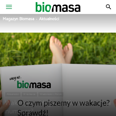
Magazyn
Magazyn Biomasa
Aktualności
Biomasa
Aktualności
W numerze
Wiadomości z Polski
Wakacyjny „Magazyn Biomasa” – co w
numerze?