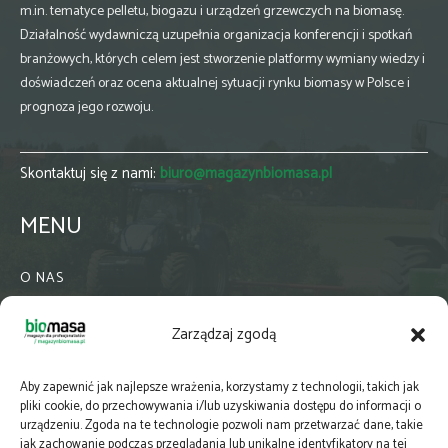
m.in. tematyce pelletu, biogazu i urządzeń grzewczych na biomasę.
Działalność wydawniczą uzupełnia organizacja konferencji i spotkań
branżowych, których celem jest stworzenie platformy wymiany wiedzy i
doświadczeń oraz ocena aktualnej sytuacji rynku biomasy w Polsce i
prognoza jego rozwoju.
Skontaktuj się z nami:
biuro@magazynbiomasa.pl
MENU
O NAS
KONTAKT
Zarządzaj zgodą
WSPÓŁPRACA
ZIELONA GMINA
Aby zapewnić jak najlepsze wrażenia, korzystamy z technologii, takich jak
PRENUMERATA
pliki cookie, do przechowywania i/lub uzyskiwania dostępu do informacji o
urządzeniu. Zgoda na te technologie pozwoli nam przetwarzać dane, takie
NEWSLETTER
jak zachowanie podczas przeglądania lub unikalne identyfikatory na tej