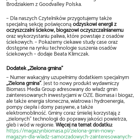
Brodziakiem z Goodvalley Polska.
– Dla naszych Czytelników przygotujemy także
specjalną sekcję poświęconą
odzyskowi energii z
oczyszczalni ścieków, biogazowi oczyszczalnianemu
oraz wykorzystaniu paliwa, które powstaje z osadów
ściekowych. – Pokażemy ciekawe study case oraz
dostępne na rynku technologie suszenia osadów
ściekowych – dodaje Beata Klimczak.
Dodatek „Zielona gmina”
– Numer wakacyjny uzupełnimy dodatkiem specjalnym
„Zielona gmina”
. Jest to nowy produkt wydawniczy
Biomass Media Group adresowany do władz gmin
zainteresowanych inwestycjami w OZE. Biomasa i biogaz,
ale także energia słoneczna, wiatrowa i hydroenergia,
pompy ciepła i domy pasywne, a także
elektromobliność. Gminy coraz śmielej korzystają z
„zielonych” technologii do poprawy jakości powietrza,
gleb i wód w regionie.
Więcej na temat dodatku:
https://magazynbiomasa.pl/zielona-gmin-nowy-
magazyn-dla-wladz-samorzadowych-zainteresowanych-