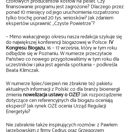
czołowych producentów kotłów na pellet. Czy
finansowanie programu jest zagrożone? Dlaczego przez
ponad 10 miesięcy od jego uruchomienia rozpatrzono
tylko trochę ponad 20 tys. wniosków? Jak zdaniem
ekspertów usprawnić „Czyste Powietrze”?
– Mimo wakacyjnego okresu nasza redakcja szykuje się
do największej konferencji biogazowej w Polsce:
IV
Kongresu Biogazu
, 16 – 17 września, który w tym roku
odbędzie się w Poznaniu. W numerze przeczytacie
Państwo co nowego przygotowaliśmy w tym roku dla
uczestników i jaka jest agenda spotkania – podkreśla
Beata Klimczak.
W numerze lipiec/sierpień nie zbraknie też pakietu
aktualnych informacji z Polski: co dla branży bioenergii
zmienia
nowelizacja ustawy o OZE?
Jak rozporządzenie
dotyczące cen referencyjnych dla biogazu oceniają
eksperci? Jak rynek OZE ocenia Urząd Regulacji
Energetyki?
Nie zabraknie także inspirujących rozmów: z Pawłem
Jarzębowskim z firmy Cedrus oraz Grzegorzem