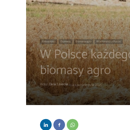
Aktualności
Biomasa
Biomasa agro
Wiadomości z Polski
W Polsce każdego
biomasy agro
Przez
Daria Lisiecka
-
23 października 2025