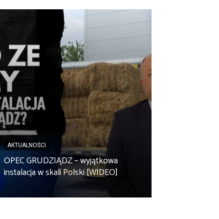
AKTUALNOŚCI
AKTUALNOŚCI
Spółdzielnia en
OPEC GRUDZIĄDZ – wyjątkowa
Zbuczyn chce m
instalacja w skali Polski [WIDEO]
rolniczą