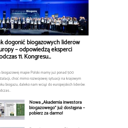
ak dogonić biogazowych liderów
uropy – odpowiedzą eksperci
odczas 11. Kongresu...
 biogazowej mapie Polski mamy już ponad 500
stalacji, choć mimo rozwojowej sytuacji na krajowym
nku biogazu, daleko nam wciąż do europejskich liderów.
dczas...
Nowa „Akademia inwestora
biogazowego” już dostępna –
pobierz za darmo!