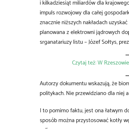
i kilkadziesiąt miliardów dla krajow
impuls rozwojowy dla całej gospodark
znacznie niższych nakładach uzyskać 
planowana z elektrowni jądrowych dopi
srganatariuzy listu – Józef Sołtys, pr
Czytaj też: W Rzeszowi
Autorzy dokumentu wskazują, że biom
politykach. Nie przewidziano dla niej a
I to pomimo faktu, jest ona łatwym d
sposób można przystosować kotły w