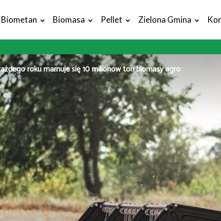
Biometan
Biomasa
Pellet
Zielona Gmina
Kon
ażdego roku marnuje się 10 milionów ton biomasy agro