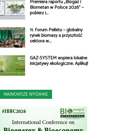
Premiera raportu „Biogaz i
Biometan w Polsce 2026” –
pobierz i...
11. Forum Pelletu – globalny
rynek biomasy a przyszłość
sektora w...
GAZ-SYSTEM wspiera lokalne
inicjatywy ekologiczne. Aplikuj!
NAJNOWSZE WYDANIE