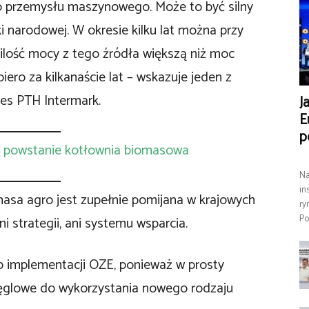
ego przemysłu maszynowego. Może to być silny
i narodowej. W okresie kilku lat można przy
ilość mocy z tego źródła większą niż moc
ero za kilkanaście lat – wskazuje jeden z
ezes PTH Intermark.
J
E
p
e powstanie kotłownia biomasowa
Na
in
asa agro jest zupełnie pomijana w krajowych
ry
Po
ni strategii, ani systemu wsparcia.
o implementacji OZE, ponieważ w prosty
ęglowe do wykorzystania nowego rodzaju