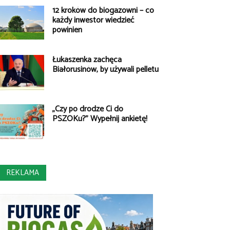
12 kroków do biogazowni – co
każdy inwestor wiedzieć
powinien
Łukaszenka zachęca
Białorusinów, by używali pelletu
„Czy po drodze Ci do
PSZOKu?” Wypełnij ankietę!
REKLAMA