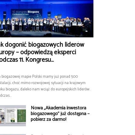
ak dogonić biogazowych liderów
uropy – odpowiedzą eksperci
odczas 11. Kongresu...
 biogazowej mapie Polski mamy już ponad 500
stalacji, choć mimo rozwojowej sytuacji na krajowym
nku biogazu, daleko nam wciąż do europejskich liderów.
dczas...
Nowa „Akademia inwestora
biogazowego” już dostępna –
pobierz za darmo!