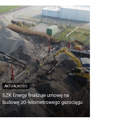
AKTUALNOŚCI
BZK Energy finalizuje umowę na
AKTUALNOŚCI
budowę 20-kilometrowego gazociągu
Biopaliwo z fus