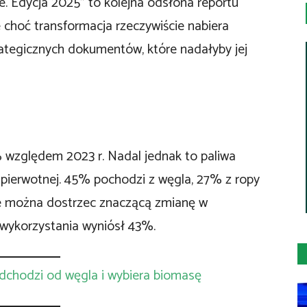
. Edycja 2025” to kolejna odsłona reportu
e choć transformacja rzeczywiście nabiera
trategicznych dokumentów, które nadałyby jej
 względem 2023 r. Nadal jednak to paliwa
 pierwotnej. 45% pochodzi z węgla, 27% z ropy
e można dostrzec znaczącą zmianę w
 wykorzystania wyniósł 43%.
dchodzi od węgla i wybiera biomasę