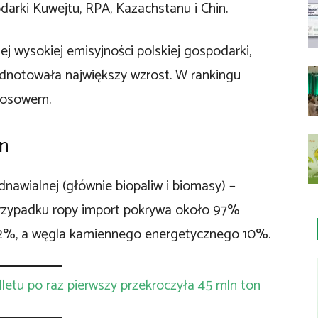
darki Kuwejtu, RPA, Kazachstanu i Chin.
j wysokiej emisyjności polskiej gospodarki,
 odnotowała największy wzrost. W rankingu
i Kosowem.
an
dnawialnej (głównie biopaliw i biomasy) –
przypadku ropy import pokrywa około 97%
2%, a węgla kamiennego energetycznego 10%.
lletu po raz pierwszy przekroczyła 45 mln ton