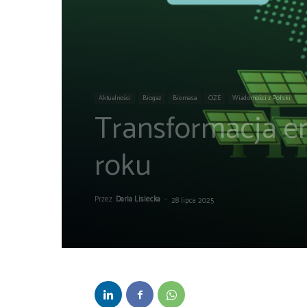
Aktualności
Biogaz
Biomasa
OZE
Wiadomości z Polski
Transformacja e
roku
Przez
Daria Lisiecka
-
28 lipca 2025