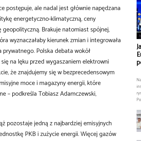
e postępuje, ale nadal jest głównie napędzana
litykę energetyczno-klimatyczną, ceny
 geopolityczną. Brakuje natomiast spójnej,
tóra wyznaczałaby kierunek zmian i integrowała
J
ra prywatnego. Polska debata wokół
E
e się na lęku przed wygaszaniem elektrowni
p
akcie, że znajdujemy się w bezprecedensowym
Na
misyjne moce i magazyny energii, które
in
ne – podkreśla Tobiasz Adamczewski,
ry
Po
ż pozostaje jedną z najbardziej emisyjnych
jednostkę PKB i zużycie energii. Więcej gazów