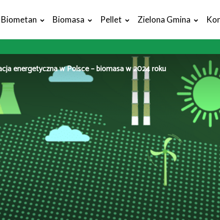
Biometan
Biomasa
Pellet
Zielona Gmina
Kon
cja energetyczna w Polsce – biomasa w 2024 roku