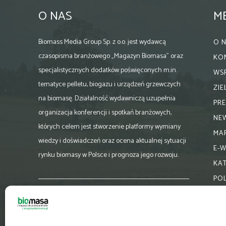
O NAS
M
Biomass Media Group Sp. z o.o. jest wydawcą
O 
czasopisma branżowego „Magazyn Biomasa” oraz
KO
specjalistycznych dodatków poświęconych m.in.
WS
tematyce pelletu, biogazu i urządzeń grzewczych
ZI
na biomasę. Działalność wydawniczą uzupełnia
PR
organizacja konferencji i spotkań branżowych,
NE
których celem jest stworzenie platformy wymiany
MA
wiedzy i doświadczeń oraz ocena aktualnej sytuacji
E-
rynku biomasy w Polsce i prognoza jego rozwoju.
KA
PO
Skontaktuj się z nami:
biuro@magazynbiomasa.pl