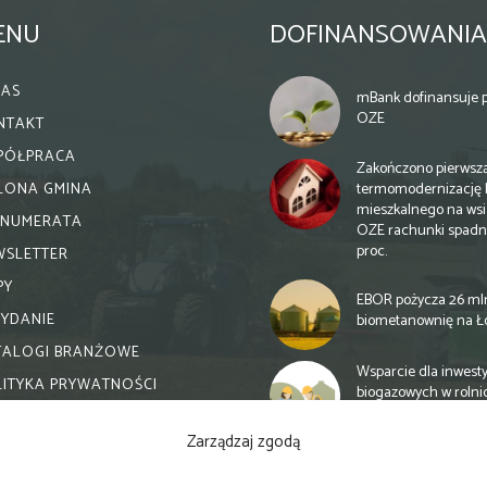
ENU
DOFINANSOWANIA
NAS
mBank dofinansuje p
OZE
NTAKT
PÓŁPRACA
Zakończono pierwsz
termomodernizację 
ELONA GMINA
mieszkalnego na wsi.
ENUMERATA
OZE rachunki spadn
proc.
WSLETTER
PY
EBOR pożycza 26 ml
WYDANIE
biometanownię na Ł
TALOGI BRANŻOWE
Wsparcie dla inwesty
LITYKA PRYWATNOŚCI
biogazowych w rolni
zmiany
Zarządzaj zgodą
Banki otwierają się n
inwestycje biogazow