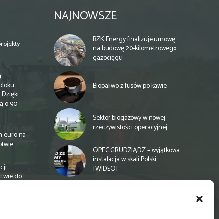
NAJNOWSZE
BZK Energy finalizuje umowę
rojekty
na budowę 20-kilometrowego
gazociągu
ą
bloku
Biopaliwo z fusów po kawie
 Dzięki
ą o 90
Sektor biogazowy w nowej
rzeczywistości operacyjnej
n euro na
otwie
OPEC GRUDZIĄDZ – wyjątkowa
instalacja w skali Polski
cji
[WIDEO]
ctwie do
Spółdzielnia energetyczna w
Gminie Zbuczyn chce mieć
biogazownię rolniczą
a
e