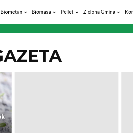
Biometan
Biomasa
Pellet
Zielona Gmina
Kon
GAZETA
ok