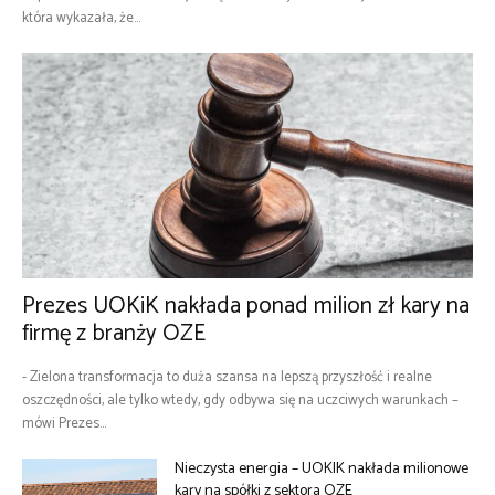
która wykazała, że...
Prezes UOKiK nakłada ponad milion zł kary na
firmę z branży OZE
- Zielona transformacja to duża szansa na lepszą przyszłość i realne
oszczędności, ale tylko wtedy, gdy odbywa się na uczciwych warunkach –
mówi Prezes...
Nieczysta energia – UOKIK nakłada milionowe
kary na spółki z sektora OZE