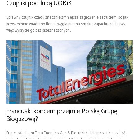
Czujniki pod lupą UOKiK
Sprawny czujnik czadu znacznie zmniejsza zagrożenie zatruciem, bo jak
powszechnie wiadomo tlenek węgla nie ma smaku, zapachu ani barwy,
więc wykrycie go bez przeznaczonych...
Francuski koncern przejmie Polską Grupę
Biogazową?
Francuski gigant TotalEnergies Gaz & Electricité Holdings chce przejąć