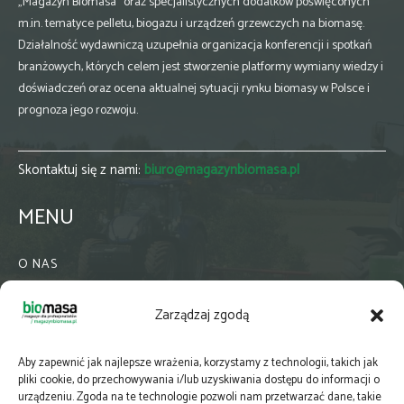
„Magazyn Biomasa” oraz specjalistycznych dodatków poświęconych
m.in. tematyce pelletu, biogazu i urządzeń grzewczych na biomasę.
Działalność wydawniczą uzupełnia organizacja konferencji i spotkań
branżowych, których celem jest stworzenie platformy wymiany wiedzy i
doświadczeń oraz ocena aktualnej sytuacji rynku biomasy w Polsce i
prognoza jego rozwoju.
Skontaktuj się z nami:
biuro@magazynbiomasa.pl
MENU
O NAS
KONTAKT
Zarządzaj zgodą
WSPÓŁPRACA
ZIELONA GMINA
Aby zapewnić jak najlepsze wrażenia, korzystamy z technologii, takich jak
PRENUMERATA
pliki cookie, do przechowywania i/lub uzyskiwania dostępu do informacji o
urządzeniu. Zgoda na te technologie pozwoli nam przetwarzać dane, takie
NEWSLETTER