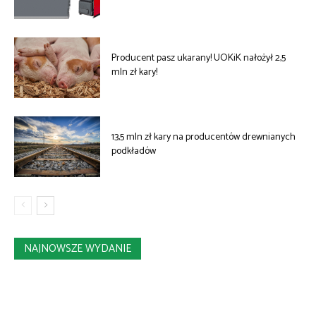
Producent pasz ukarany! UOKiK nałożył 2,5
mln zł kary!
13,5 mln zł kary na producentów drewnianych
podkładów
NAJNOWSZE WYDANIE