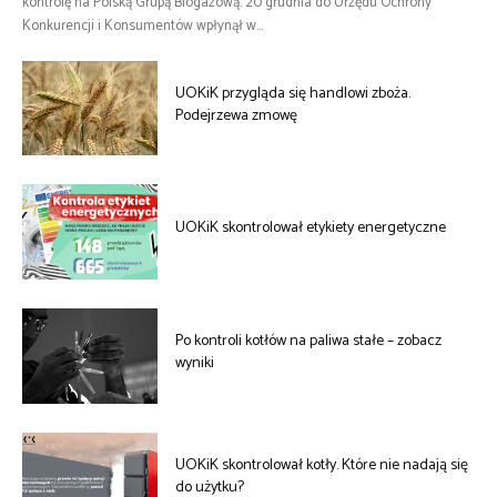
kontrolę na Polską Grupą Biogazową. 20 grudnia do Urzędu Ochrony
Konkurencji i Konsumentów wpłynął w...
UOKiK przygląda się handlowi zboża.
Podejrzewa zmowę
UOKiK skontrolował etykiety energetyczne
Po kontroli kotłów na paliwa stałe – zobacz
wyniki
UOKiK skontrolował kotły. Które nie nadają się
do użytku?