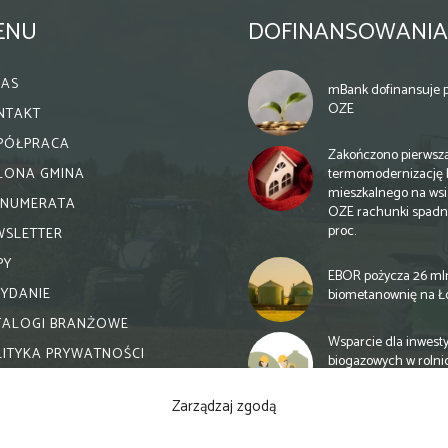
ENU
DOFINANSOWANIA
NAS
mBank dofinansuje p
OZE
NTAKT
PÓŁPRACA
Zakończono pierwsz
termomodernizację 
ELONA GMINA
mieszkalnego na wsi.
ENUMERATA
OZE rachunki spadn
proc.
WSLETTER
PY
EBOR pożycza 26 ml
WYDANIE
biometanownię na Ł
TALOGI BRANŻOWE
Wsparcie dla inwesty
LITYKA PRYWATNOŚCI
biogazowych w rolni
zmiany
Zarządzaj zgodą
Banki otwierają się n
inwestycje biogazow