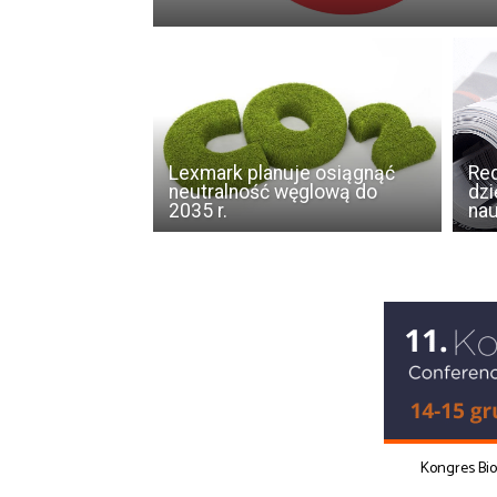
Lexmark planuje osiągnąć
Red
neutralność węglową do
dzi
2035 r.
na
Kongres Bi