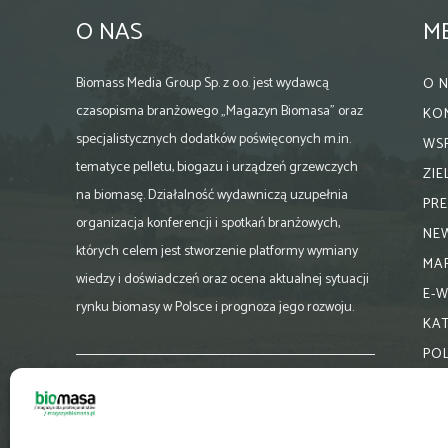
O NAS
M
Biomass Media Group Sp. z o.o. jest wydawcą
O 
czasopisma branżowego „Magazyn Biomasa” oraz
KO
specjalistycznych dodatków poświęconych m.in.
WS
tematyce pelletu, biogazu i urządzeń grzewczych
ZI
na biomasę. Działalność wydawniczą uzupełnia
PR
organizacja konferencji i spotkań branżowych,
NE
których celem jest stworzenie platformy wymiany
MA
wiedzy i doświadczeń oraz ocena aktualnej sytuacji
E-
rynku biomasy w Polsce i prognoza jego rozwoju.
KA
PO
Skontaktuj się z nami:
biuro@magazynbiomasa.pl