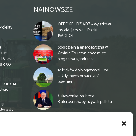
NAJNOWSZE
OPEC GRUDZIĄDZ – wyjątkowa
rojekty
instalacja w skali Polski
[WIDEO]
ą
Spółdzielnia energetyczna w
bloku
Gminie Zbuczyn chce mieć
 Dzięki
biogazownię rolniczą
ą o 90
12 kroków do biogazowni – co
każdy inwestor wiedzieć
powinien
n euro na
otwie
Łukaszenka zachęca
Białorusinów, by używali pelletu
cji
ctwie do
„Czy po drodze Ci do PSZOKu?”
Wypełnij ankietę!
a
e