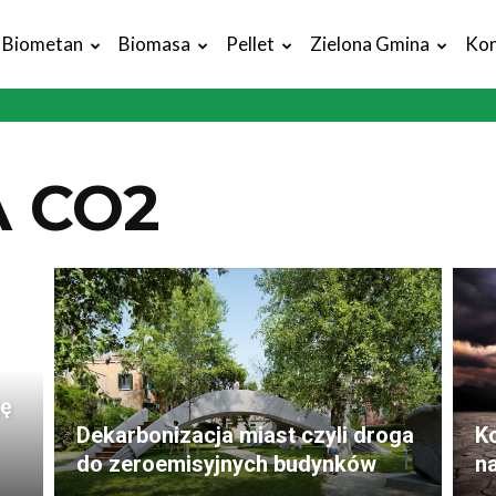
Biometan
Biomasa
Pellet
Zielona Gmina
Kon
 CO2
gę
Dekarbonizacja miast czyli droga
K
do zeroemisyjnych budynków
na