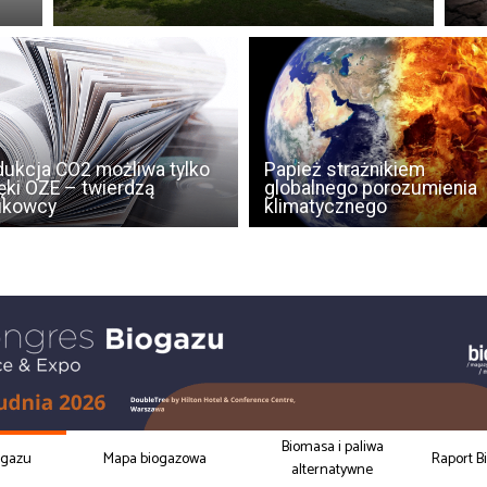
ukcja CO2 możliwa tylko
Papież strażnikiem
ęki OZE – twierdzą
globalnego porozumienia
ukowcy
klimatycznego
Biomasa i paliwa
ogazu
Mapa biogazowa
Raport B
alternatywne