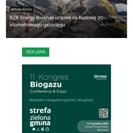
AKTUALNOŚCI
BZK Energy finalizuje umowę na budowę 20-
kilometrowego gazociągu
B
REKLAMA