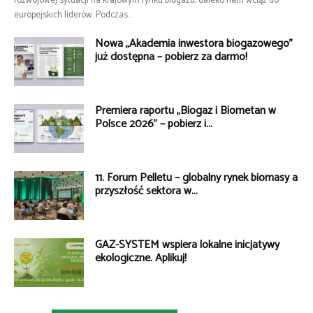
rozwojowej sytuacji na krajowym rynku biogazu, daleko nam wciąż do
europejskich liderów. Podczas...
Nowa „Akademia inwestora biogazowego”
już dostępna – pobierz za darmo!
Premiera raportu „Biogaz i Biometan w
Polsce 2026” – pobierz i...
11. Forum Pelletu – globalny rynek biomasy a
przyszłość sektora w...
GAZ-SYSTEM wspiera lokalne inicjatywy
ekologiczne. Aplikuj!