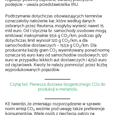
podejście – uważa przedstawicielka IRU.
Podtrzymanie dotychczas obowiazujących terminów
oznaczałoby nałożenie kar, które według danych
zebranych przez Reutersa, mogłyby wynieść nawet 15
mld euro. Od 1 stycznia br. samochody osobowe mogą
emitować maksymalnie 93,6 g CO
/km, podczas gdy
2
dotychczas limit wynosił 120 g CO
/km, a dla
2
samochodów dostawczych – 153,9 g CO
/km. Dla
2
producenta każdy gram CO
wyemitowany ponad normę
2
oznacza 95 euro kary od samochodów osobowych, 120
euro w przypadku lekkich aut dostawczych i 4250 euro
od ciężarówek. Kwoty te należy pomnożyć przez liczbę
wyprodukowanych pojazdów.
Czytaj też: Pierwsza dostawa biogenicznego CO2 do
produkcji e-metanolu
KE twierdzi, że zmieniając rozporządzenie w sprawie
norm emisji CO
weźmie pod uwagę także preferencje
2
konsumentów. Wiele osób z niechęcią patrzy na