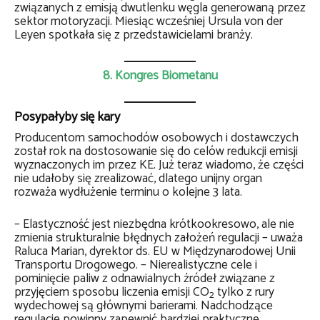
związanych z emisją dwutlenku węgla generowaną przez
sektor motoryzacji. Miesiąc wcześniej Ursula von der
Leyen spotkała się z przedstawicielami branży.
8. Kongres Biometanu
Posypałyby się kary
Producentom samochodów osobowych i dostawczych
został rok na dostosowanie się do celów redukcji emisji
wyznaczonych im przez KE. Już teraz wiadomo, że części
nie udałoby się zrealizować, dlatego unijny organ
rozważa wydłużenie terminu o kolejne 3 lata.
– Elastyczność jest niezbędna krótkookresowo, ale nie
zmienia strukturalnie błędnych założeń regulacji – uważa
Raluca Marian, dyrektor ds. EU w Międzynarodowej Unii
Transportu Drogowego. – Nierealistyczne cele i
pominięcie paliw z odnawialnych źródeł związane z
przyjęciem sposobu liczenia emisji CO
tylko z rury
2
wydechowej są głównymi barierami. Nadchodzące
regulacje powinny zapewnić bardziej praktyczne