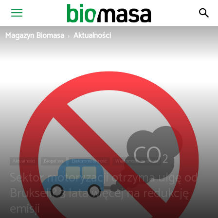
Magazyn
Magazyn Biomasa
Aktualności
Biomasa
Aktualności
Biopaliwa
Elektromobilność
Wiadomości ze świata
Sektor motoryzacji otrzyma ulgę od
Brukseli? 3 lata więcej na redukcję
emisji