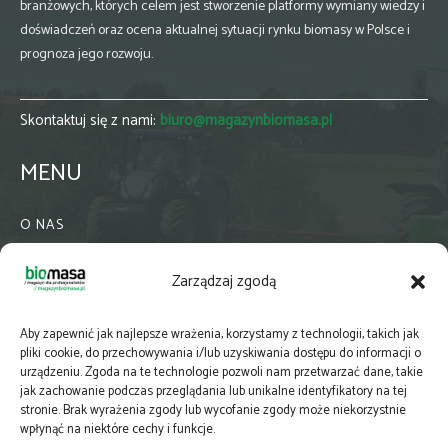
branżowych, których celem jest stworzenie platformy wymiany wiedzy i
doświadczeń oraz ocena aktualnej sytuacji rynku biomasy w Polsce i
prognoza jego rozwoju.
Skontaktuj się z nami:
biuro@magazynbiomasa.pl
MENU
O NAS
KONTAKT
Zarządzaj zgodą
WSPÓŁPRACA
ZIELONA GMINA
Aby zapewnić jak najlepsze wrażenia, korzystamy z technologii, takich jak
PRENUMERATA
pliki cookie, do przechowywania i/lub uzyskiwania dostępu do informacji o
urządzeniu. Zgoda na te technologie pozwoli nam przetwarzać dane, takie
NEWSLETTER
jak zachowanie podczas przeglądania lub unikalne identyfikatory na tej
MAPY
stronie. Brak wyrażenia zgody lub wycofanie zgody może niekorzystnie
wpłynąć na niektóre cechy i funkcje.
E-WYDANIE