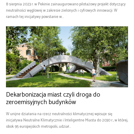
8 sierpnia 2023 r. w Pekinie zainaugurowano pilotażowy projekt dotyczący
neutralności węglowej w zakresie zielonych i cyfrowych innowacji. W
ramach tej inicjatywy powstanie w...
Dekarbonizacja miast czyli droga do
zeroemisyjnych budynków
W unijne działania na rzecz neutralności klimatycznej wpisuje się
inicjatywa Neutralne Klimatycznie i Inteligentne Miasta do 2030 r., w której,
obok 95 europejskich metropolii, udział...