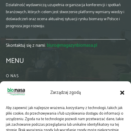
Działalność wydawniczą uzupełnia organizacja konferencji i spotkań
branżowych, których celem jest stworzenie platformy wymiany wiedzy i
doświadczeń oraz ocena aktualnej sytuacji rynku biomasy w Polsce i
prognoza jego rozwoju.
Skontaktuj się z nami:
biuro@magazynbiomasa.pl
MENU
O NAS
KONTAKT
Zarządzaj zgodą
WSPÓŁPRACA
ZIELONA GMINA
Aby zapewnić jak najlepsze wrażenia, korzystamy z technologii, takich jak
PRENUMERATA
pliki cookie, do przechowywania i/lub uzyskiwania dostępu do informacji o
urządzeniu. Zgoda na te technologie pozwoli nam przetwarzać dane, takie
NEWSLETTER
jak zachowanie podczas przeglądania lub unikalne identyfikatory na tej
MAPY
stronie. Brak wyrażenia zgody lub wycofanie zgody może niekorzystnie