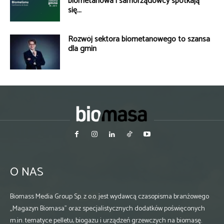
biometanowa i samorządowcy spotkają
się...
Rozwój sektora biometanowego to szansa
dla gmin
O NAS
Biomass Media Group Sp. z o.o. jest wydawcą czasopisma branżowego
„Magazyn Biomasa” oraz specjalistycznych dodatków poświęconych
m.in. tematyce pelletu, biogazu i urządzeń grzewczych na biomasę.