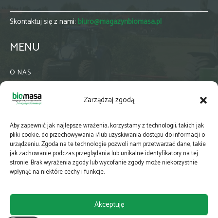
Skontaktuj się z nami:
biuro@magazynbiomasa.pl
MENU
O NAS
KONTAKT
Zarządzaj zgodą
WSPÓŁPRACA
ZIELONA GMINA
Aby zapewnić jak najlepsze wrażenia, korzystamy z technologii, takich jak
PRENUMERATA
pliki cookie, do przechowywania i/lub uzyskiwania dostępu do informacji o
urządzeniu. Zgoda na te technologie pozwoli nam przetwarzać dane, takie
NEWSLETTER
jak zachowanie podczas przeglądania lub unikalne identyfikatory na tej
MAPY
stronie. Brak wyrażenia zgody lub wycofanie zgody może niekorzystnie
wpłynąć na niektóre cechy i funkcje.
E-WYDANIE
KATALOGI BRANŻOWE
Akceptuję
POLITYKA PRYWATNOŚCI