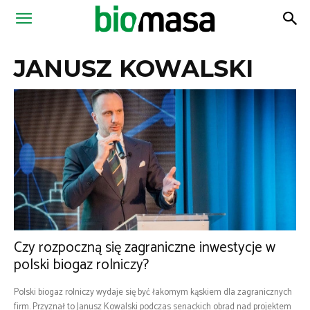
Magazyn
JANUSZ KOWALSKI
Biomasa
Czy rozpoczną się zagraniczne inwestycje w
polski biogaz rolniczy?
Polski biogaz rolniczy wydaje się być łakomym kąskiem dla zagranicznych
firm. Przyznał to Janusz Kowalski podczas senackich obrad nad projektem