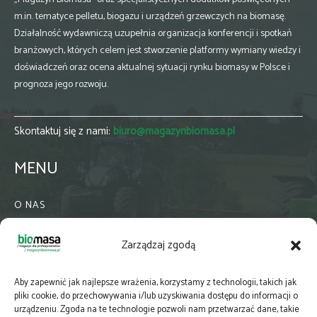
m.in. tematyce pelletu, biogazu i urządzeń grzewczych na biomasę.
Działalność wydawniczą uzupełnia organizacja konferencji i spotkań
branżowych, których celem jest stworzenie platformy wymiany wiedzy i
doświadczeń oraz ocena aktualnej sytuacji rynku biomasy w Polsce i
prognoza jego rozwoju.
Skontaktuj się z nami:
biuro@magazynbiomasa.pl
MENU
O NAS
KONTAKT
Zarządzaj zgodą
WSPÓŁPRACA
ZIELONA GMINA
Aby zapewnić jak najlepsze wrażenia, korzystamy z technologii, takich jak
PRENUMERATA
pliki cookie, do przechowywania i/lub uzyskiwania dostępu do informacji o
urządzeniu. Zgoda na te technologie pozwoli nam przetwarzać dane, takie
NEWSLETTER